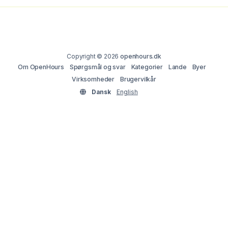
Copyright © 2026
openhours.dk
Om OpenHours
Spørgsmål og svar
Kategorier
Lande
Byer
Virksomheder
Brugervilkår
Dansk
English