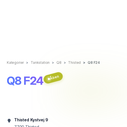
Kategorier
Tankstation
Q8
Thisted
Q8 F24
Q8 F24
Åben
Thisted Kystvej 9
7700
Thisted