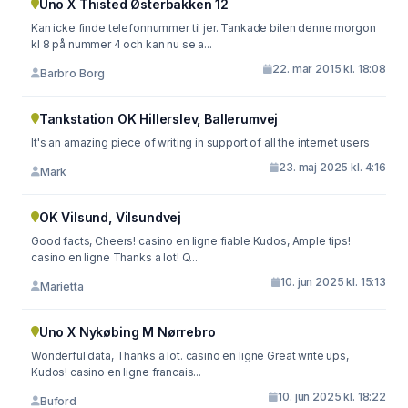
Uno X Thisted Østerbakken 12
Kan icke finde telefonnummer til jer. Tankade bilen denne morgon
kl 8 på nummer 4 och kan nu se a...
22. mar 2015 kl. 18:08
Barbro Borg
Tankstation OK Hillerslev, Ballerumvej
It's an amazing piece of writing in support of all the internet users
23. maj 2025 kl. 4:16
Mark
OK Vilsund, Vilsundvej
Good facts, Cheers! casino en ligne fiable Kudos, Ample tips!
casino en ligne Thanks a lot! Q...
10. jun 2025 kl. 15:13
Marietta
Uno X Nykøbing M Nørrebro
Wonderful data, Thanks a lot. casino en ligne Great write ups,
Kudos! casino en ligne francais...
10. jun 2025 kl. 18:22
Buford