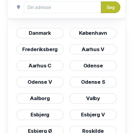
Søg
Danmark
København
Frederiksberg
Aarhus V
Aarhus C
Odense
Odense V
Odense S
Aalborg
Valby
Esbjerg
Esbjerg V
Esbjerg Ø
Roskilde