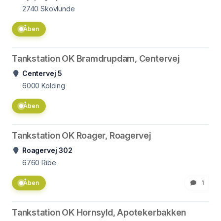
2740
Skovlunde
Åben
Tankstation OK Bramdrupdam, Centervej
Centervej 5
6000
Kolding
Åben
Tankstation OK Roager, Roagervej
Roagervej 302
6760
Ribe
Åben
1
Tankstation OK Hornsyld, Apotekerbakken