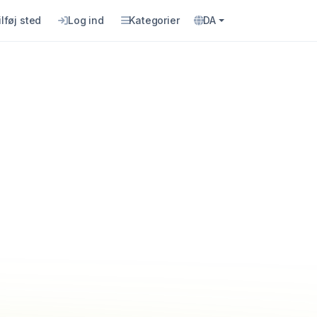
ilføj sted
Log ind
Kategorier
DA