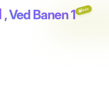
l
, Ved Banen 1
Åben