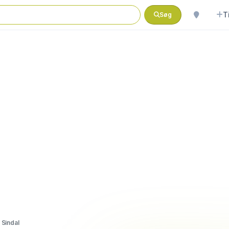
T
Søg
 Sindal