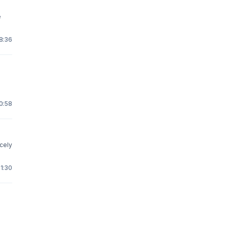
e
18:36
10:58
icely
 1:30
y