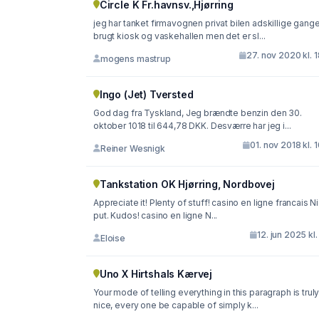
Circle K Fr.havnsv.,Hjørring
jeg har tanket firmavognen privat bilen adskillige gang
brugt kiosk og vaskehallen men det er sl...
27. nov 2020 kl. 
mogens mastrup
Ingo (Jet) Tversted
God dag fra Tyskland, Jeg brændte benzin den 30.
oktober 1018 til 644,78 DKK. Desværre har jeg i...
01. nov 2018 kl. 
Reiner Wesnigk
Tankstation OK Hjørring, Nordbovej
Appreciate it! Plenty of stuff! casino en ligne francais N
put. Kudos! casino en ligne N...
12. jun 2025 kl.
Eloise
Uno X Hirtshals Kærvej
Your mode of telling everything in this paragraph is trul
nice, every one be capable of simply k...