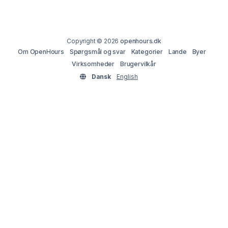
Copyright © 2026
openhours.dk
Om OpenHours
Spørgsmål og svar
Kategorier
Lande
Byer
Virksomheder
Brugervilkår
Dansk
English