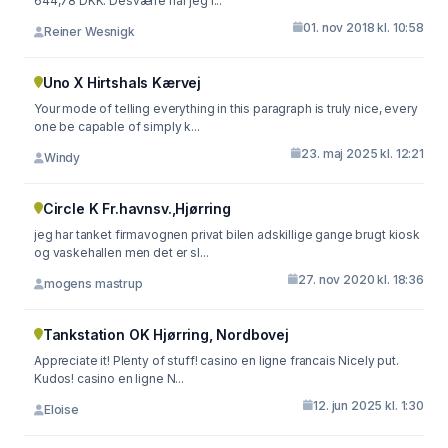
644,78 DKK. Desværre har jeg i...
01. nov 2018 kl. 10:58
Reiner Wesnigk
Uno X Hirtshals Kærvej
Your mode of telling everything in this paragraph is truly nice, every
one be capable of simply k...
23. maj 2025 kl. 12:21
Windy
Circle K Fr.havnsv.,Hjørring
jeg har tanket firmavognen privat bilen adskillige gange brugt kiosk
og vaskehallen men det er sl...
27. nov 2020 kl. 18:36
mogens mastrup
Tankstation OK Hjørring, Nordbovej
Appreciate it! Plenty of stuff! casino en ligne francais Nicely put.
Kudos! casino en ligne N...
12. jun 2025 kl. 1:30
Eloise