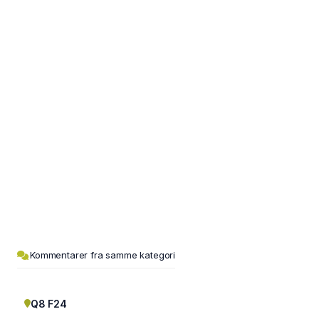
Kommentarer fra samme kategori
Q8 F24