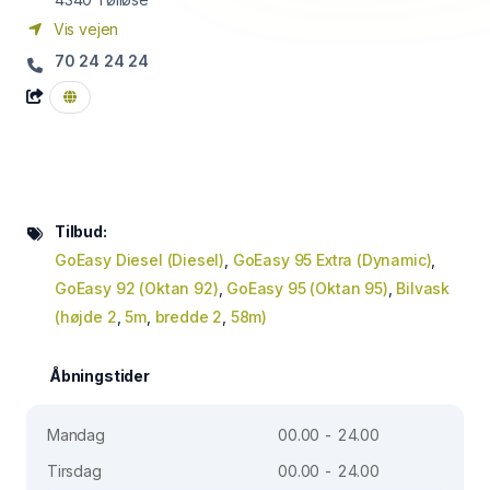
Vis vejen
70 24 24 24
Tilbud:
GoEasy Diesel (Diesel)
,
GoEasy 95 Extra (Dynamic)
,
GoEasy 92 (Oktan 92)
,
GoEasy 95 (Oktan 95)
,
Bilvask
(højde 2
,
5m
,
bredde 2
,
58m)
Åbningstider
Mandag
00.00 - 24.00
Tirsdag
00.00 - 24.00