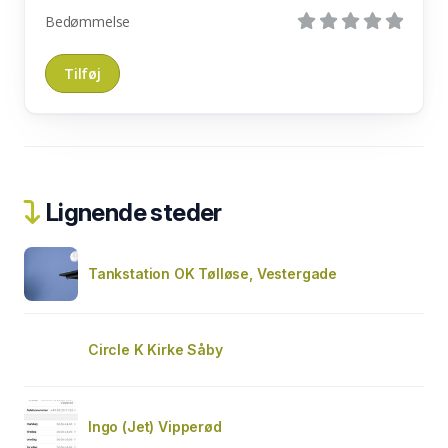
Bedømmelse
Lignende steder
Tankstation OK Tølløse, Vestergade
Circle K Kirke Såby
Ingo (Jet) Vipperød