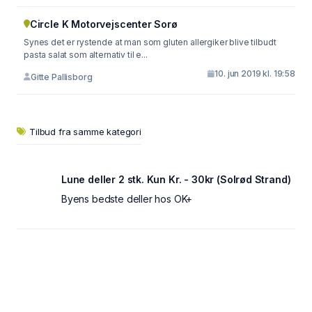
Circle K Motorvejscenter Sorø
Synes det er rystende at man som gluten allergiker blive tilbudt
pasta salat som alternativ til e...
10. jun 2019 kl. 19:58
Gitte Pallisborg
Tilbud fra samme kategori
Lune deller 2 stk. Kun Kr. - 30kr (Solrød Strand)
Byens bedste deller hos OK+