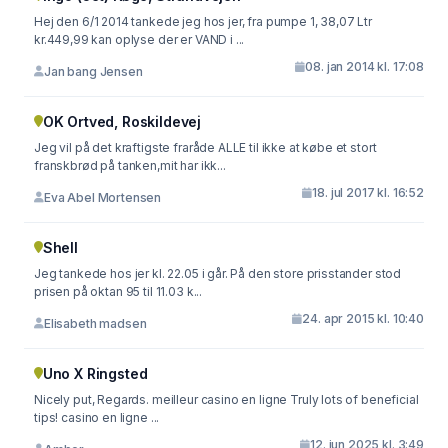
Hej den 6/1 2014 tankede jeg hos jer, fra pumpe 1, 38,07 Ltr
kr.449,99 kan oplyse der er VAND i ...
08. jan 2014 kl. 17:08
Jan bang Jensen
OK Ortved, Roskildevej
Jeg vil på det kraftigste fraråde ALLE til ikke at købe et stort
franskbrød på tanken,mit har ikk...
18. jul 2017 kl. 16:52
Eva Abel Mortensen
Shell
Jeg tankede hos jer kl. 22.05 i går. På den store prisstander stod
prisen på oktan 95 til 11.03 k...
24. apr 2015 kl. 10:40
Elisabeth madsen
Uno X Ringsted
Nicely put, Regards. meilleur casino en ligne Truly lots of beneficial
tips! casino en ligne ...
12. jun 2025 kl. 3:49