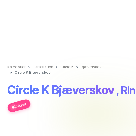
Kategorier
Tankstation
Circle K
Bjæverskov
Circle K Bjæverskov
Circle K Bjæverskov
, Ri
Lukket