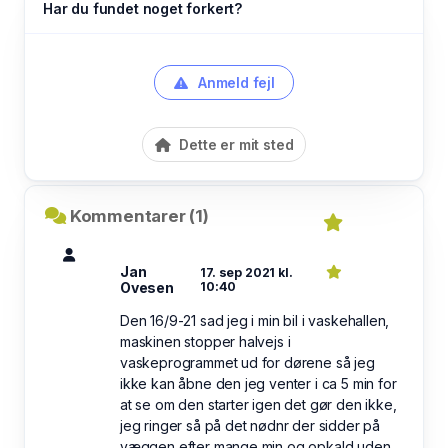
Har du fundet noget forkert?
Anmeld fejl
Dette er mit sted
Kommentarer (1)
Jan
17. sep 2021 kl.
Ovesen
10:40
Den 16/9-21 sad jeg i min bil i vaskehallen,
maskinen stopper halvejs i
vaskeprogrammet ud for dørene så jeg
ikke kan åbne den jeg venter i ca 5 min for
at se om den starter igen det gør den ikke,
jeg ringer så på det nødnr der sidder på
væggen efter mange min og opkald uden