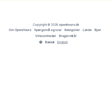
Copyright © 2026
openhours.dk
Om OpenHours
Spørgsmål og svar
Kategorier
Lande
Byer
Virksomheder
Brugervilkår
Dansk
English