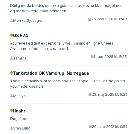
Dårlig medarbejder, der ikke gider sit arbejde, trækker meget ned.
og har desværre mødt personen ...
25. nov 2016 kl. 6:48
Monika Gjesager
Q8 F24
You revealed that exceptionally well. casino en ligne Cheers.
Awesome information. casino en l...
11. jun 2025 kl. 5:25
Tamara
Tankstation OK Vamdrup, Nørregade
There's certainly a lot to learn about this topic. I like all of the points
you made. casino e...
23. maj 2025 kl. 8:21
Marilyn
Haahr
Døgnåbent
29. sep 2012 kl. 9:51
Sten Lund