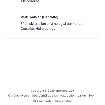
alle priserne ...
Vedr. pakker (Gentofte)
Efter lukketid kører vi nu også pakker ud. I
Gentofte, Hellerup og...
Copyright © 2026
openhours.dk
Om OpenHours
Spørgsmål og svar
Kategorier
Lande
Byer
Virksomheder
Brugervilkår