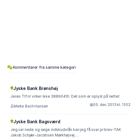
Kommentarer fra samme kategori
Jyske Bank Brønshøj
Jeres Tlf nr virker ikke 38890410. Det som er oplyst på nettet
05. dec 2013 kl. 11:02
Mette Bach Hansen
Jyske Bank Bagsværd
Jeg var nede og søge indskudslån kan jeg få svar pr brev-TAK
Jakob Schjær-Jacobsen Mørkhøjvej ...