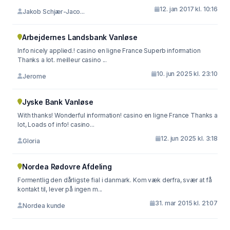
12. jan 2017 kl. 10:16
Jakob Schjær-Jaco...
Arbejdernes Landsbank Vanløse
Info nicely applied.! casino en ligne France Superb information
Thanks a lot. meilleur casino ...
10. jun 2025 kl. 23:10
Jerome
Jyske Bank Vanløse
With thanks! Wonderful information! casino en ligne France Thanks a
lot, Loads of info! casino...
12. jun 2025 kl. 3:18
Gloria
Nordea Rødovre Afdeling
Formentlig den dårligste fial i danmark. Kom væk derfra, svær at få
kontakt til, lever på ingen m...
31. mar 2015 kl. 21:07
Nordea kunde