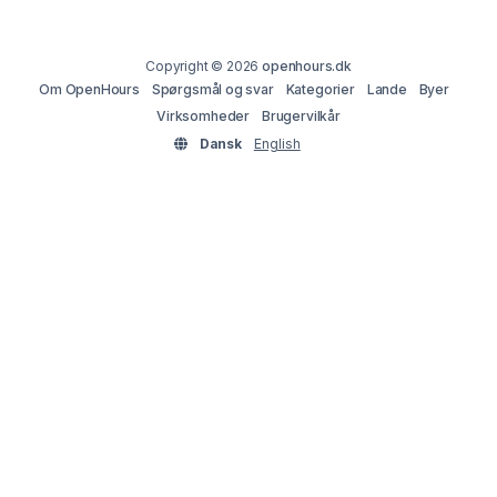
Copyright © 2026
openhours.dk
Om OpenHours
Spørgsmål og svar
Kategorier
Lande
Byer
Virksomheder
Brugervilkår
Dansk
English