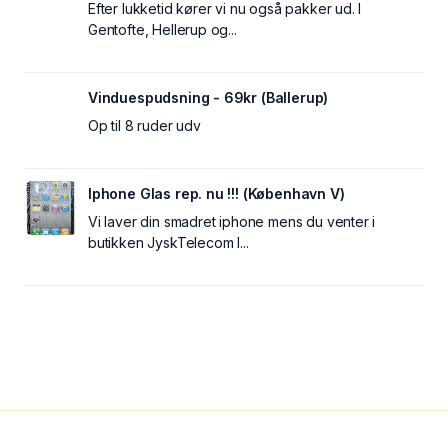
Efter lukketid kører vi nu også pakker ud. I
Gentofte, Hellerup og...
Vinduespudsning - 69kr (Ballerup)
Op til 8 ruder udv
Iphone Glas rep. nu !!! (København V)
Vi laver din smadret iphone mens du venter i
butikken JyskTelecom I...