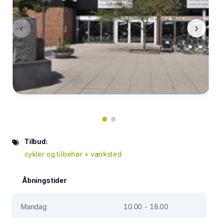
‹
›
Tilbud:
cykler og tilbehør + værksted
Åbningstider
Mandag
10.00 - 18.00