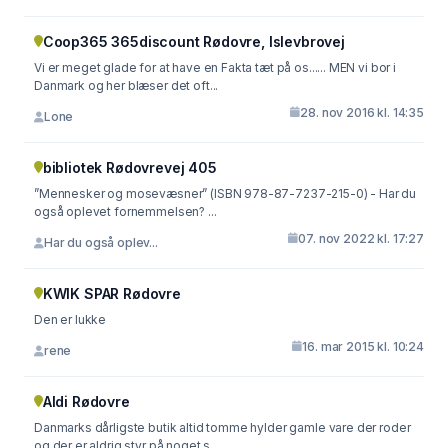
Coop365 365discount Rødovre, Islevbrovej
Vi er meget glade for at have en Fakta tæt på os...... MEN vi bor i
Danmark og her blæser det oft...
28. nov 2016 kl. 14:35
Lone
bibliotek Rødovrevej 405
”Mennesker og mosevæsner” (ISBN 978-87-7237-215-0) - Har du
også oplevet fornemmelsen? ...
07. nov 2022 kl. 17:27
Har du også oplev...
KWIK SPAR Rødovre
Den er lukke
16. mar 2015 kl. 10:24
rene
Aldi Rødovre
Danmarks dårligste butik altid tomme hylder gamle vare der roder
og der er aldrig styr på noget s...