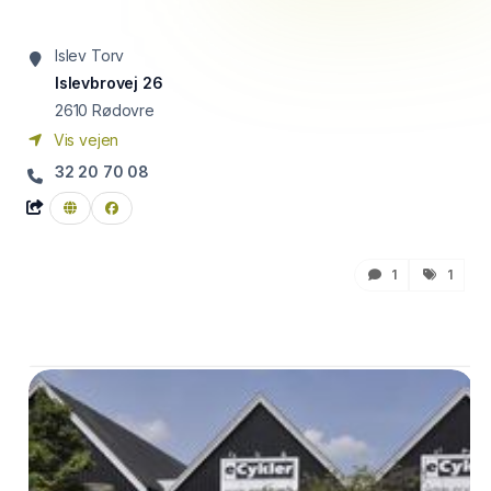
Islev Torv
Islevbrovej 26
2610
Rødovre
Vis vejen
32 20 70 08
1
1