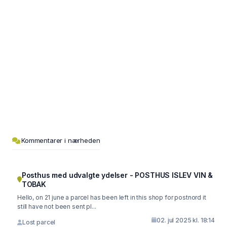
Kommentarer i nærheden
Posthus med udvalgte ydelser - POSTHUS ISLEV VIN &
TOBAK
Hello, on 21 june a parcel has been left in this shop for postnord it
still have not been sent pl...
02. jul 2025 kl. 18:14
Lost parcel