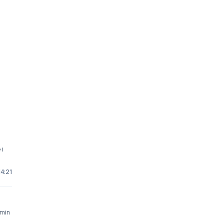
14:21
 min