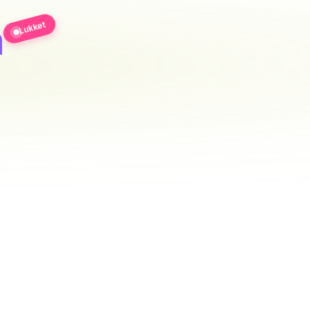
n
Lukket