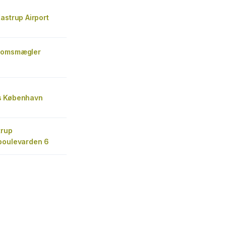
astrup Airport
domsmægler
s København
trup
boulevarden 6