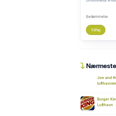
Din kommentar vil kunn
Bedømmelse
Nærmeste 
Joe and th
lufthavne
Burger Ki
Lufthavn