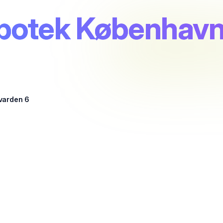
Apotek Københav
varden 6