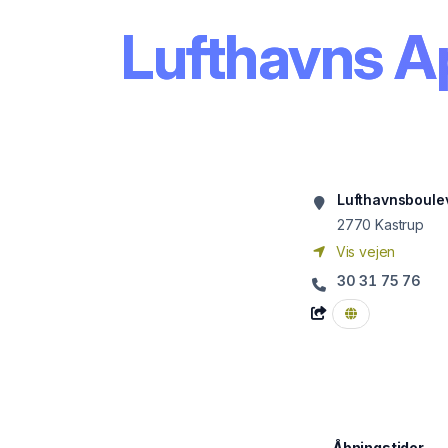
Lufthavns 
Lufthavnsboule
2770
Kastrup
Vis vejen
30 31 75 76
Åbningstider