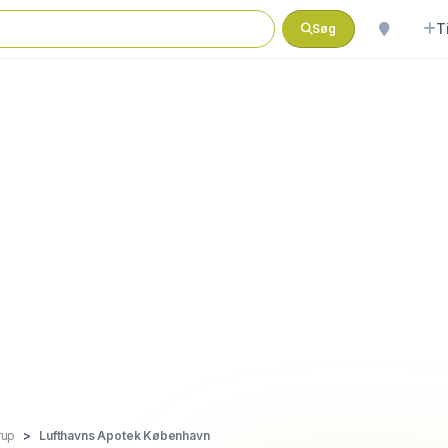
T
Søg
rup
Lufthavns Apotek København