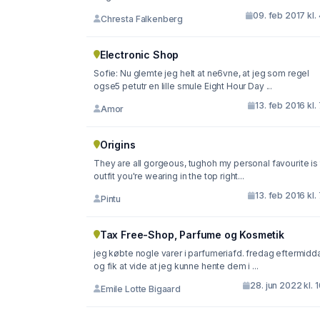
09. feb 2017 kl.
Chresta Falkenberg
Electronic Shop
Sofie: Nu glemte jeg helt at ne6vne, at jeg som regel
ogse5 petutr en lille smule Eight Hour Day ...
13. feb 2016 kl.
Amor
Origins
They are all gorgeous, tughoh my personal favourite is
outfit you're wearing in the top right...
13. feb 2016 kl.
Pintu
Tax Free-Shop, Parfume og Kosmetik
jeg købte nogle varer i parfumeriafd. fredag eftermidd
og fik at vide at jeg kunne hente dem i ...
28. jun 2022 kl. 
Emile Lotte Bigaard