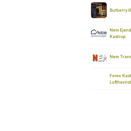
Burberry K
Nem Ejen
Kastrup
Nem Tran
Forex Kas
Lufthavns