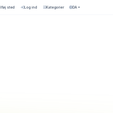
ilføj sted
Log ind
Kategorier
DA