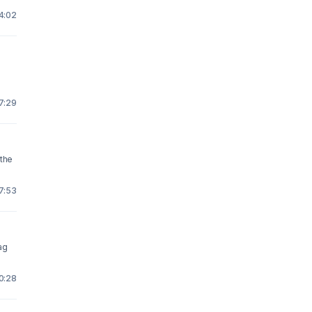
 4:02
 7:29
 the
 7:53
ag
10:28