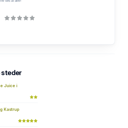
e ses af alle!
steder
e Juice i
n
ng Kastrup