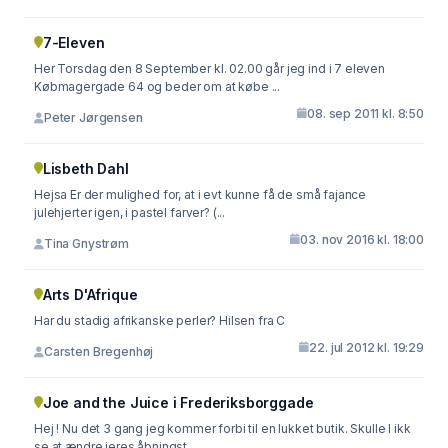
7-Eleven
Her Torsdag den 8 September kl. 02.00 går jeg ind i 7 eleven
Købmagergade 64 og beder om at købe ...
08. sep 2011 kl. 8:50
Peter Jørgensen
Lisbeth Dahl
Hejsa Er der mulighed for, at i evt kunne få de små fajance
julehjerter igen, i pastel farver? (...
03. nov 2016 kl. 18:00
Tina Gnystrøm
Arts D'Afrique
Har du stadig afrikanske perler? Hilsen fra C
22. jul 2012 kl. 19:29
Carsten Bregenhøj
Joe and the Juice i Frederiksborggade
Hej ! Nu det 3 gang jeg kommer forbi til en lukket butik. Skulle I ikk
se at ændre jeres åbningst...