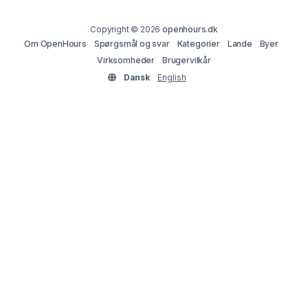
Copyright © 2026
openhours.dk
Om OpenHours
Spørgsmål og svar
Kategorier
Lande
Byer
Virksomheder
Brugervilkår
Dansk
English