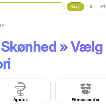
T
Søg
gori
 Skønhed » Vælg
ri
Apotek
Fitnesscenter