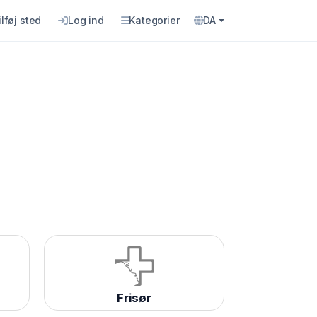
ilføj sted
Log ind
Kategorier
DA
Frisør