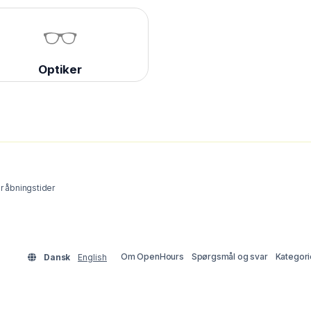
Optiker
 åbningstider
Om OpenHours
Spørgsmål og svar
Kategori
Dansk
English