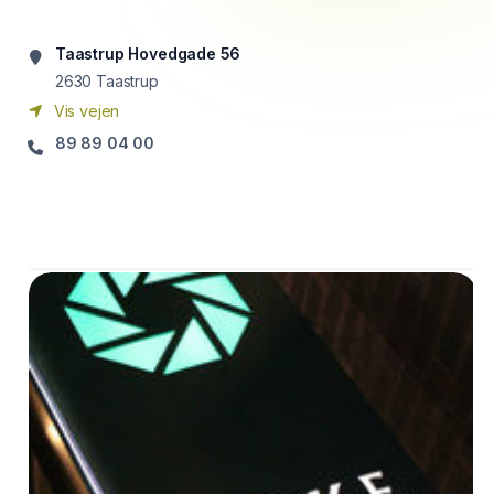
Taastrup Hovedgade 56
2630
Taastrup
Vis vejen
89 89 04 00