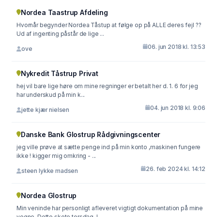
Nordea Taastrup Afdeling
Hvornår begynder Nordea Tåstup at følge op på ALLE deres fejl ??
Ud af ingenting påstår de lige ...
06. jun 2018 kl. 13:53
ove
Nykredit Tåstrup Privat
hej vil bare lige høre om mine regninger er betalt her d. 1. 6 for jeg
har underskud på min k...
04. jun 2018 kl. 9:06
jette kjær nielsen
Danske Bank Glostrup Rådgivningscenter
jeg ville prøve at sætte penge ind på min konto ,maskinen fungere
ikke ! kigger mig omkring - ...
26. feb 2024 kl. 14:12
steen lykke madsen
Nordea Glostrup
Min veninde har personligt afleveret vigtigt dokumentation på mine
vegne. Dette skete torsdag. I...