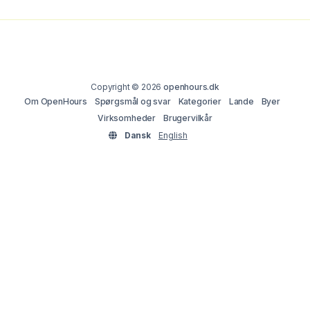
Copyright © 2026
openhours.dk
Om OpenHours
Spørgsmål og svar
Kategorier
Lande
Byer
Virksomheder
Brugervilkår
Dansk
English