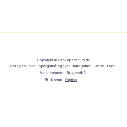
Copyright © 2026
openhours.dk
Om OpenHours
Spørgsmål og svar
Kategorier
Lande
Byer
Virksomheder
Brugervilkår
Dansk
English