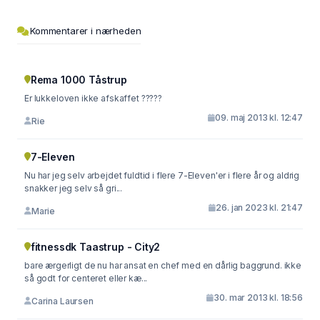
Kommentarer i nærheden
Rema 1000 Tåstrup
Er lukkeloven ikke afskaffet ?????
09. maj 2013 kl. 12:47
Rie
7-Eleven
Nu har jeg selv arbejdet fuldtid i flere 7-Eleven'er i flere år og aldrig
snakker jeg selv så gri...
26. jan 2023 kl. 21:47
Marie
fitnessdk Taastrup - City2
bare ærgerligt de nu har ansat en chef med en dårlig baggrund. ikke
så godt for centeret eller kæ...
30. mar 2013 kl. 18:56
Carina Laursen