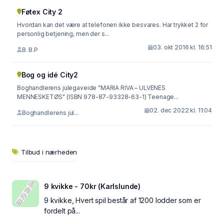
Føtex City 2
Hvordan kan det være at telefonen ikke besvares. Har trykket 2 for
personlig betjening, men der s...
03. okt 2016 kl. 16:51
B. B.P
Bog og idé City2
Boghandlerens julegaveide "MARIA RIVA – ULVENES
MENNESKETØS" (ISBN 978-87-93328-63-1) Teenage...
02. dec 2022 kl. 11:04
Boghandlerens jul...
Tilbud i nærheden
9 kvikke - 70kr (Karlslunde)
9 kvikke, Hvert spil består af 1200 lodder som er
fordelt på...