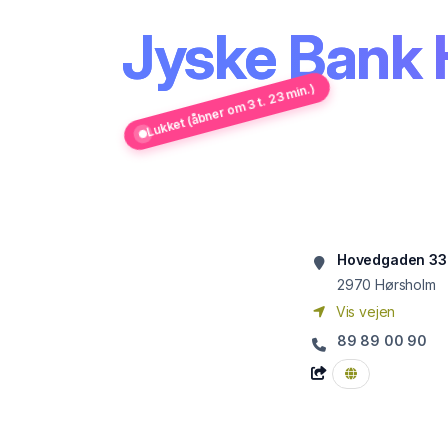
Jyske Bank
Lukket (åbner om 3 t. 23 min.)
Hovedgaden 33
2970
Hørsholm
Vis vejen
89 89 00 90