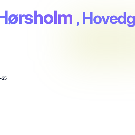
 Hørsholm
, Hoved
-35