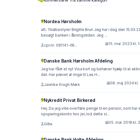
Kommentarer fra samme kategori
Nordea Hørsholm
att.: filialbestyrer Birgitte Brun Jeg har i dag den 15.03.2
besøgt banken i åbningstiden. Jeg ...
15. mar 2023 kl. 
cpr.nr. 081141-08...
Danske Bank Hørsholm Afdeling
Jeg har fået et nyt Visa kort og behøver hjælp til at akti
det. Har prøvet at ringe til Lea H...
08. maj 2024 kl. 
Jannike Kragh Mørk
Nykredit Privat Birkerød
Hej. Da jeg ville overføre penge til en person, som har 
opsparingskonto hos jer, lod dette si...
05. mar 2018 kl. 
Gitte
Danske Bank Holte Afdeling