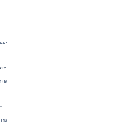
2
14:47
vere
11:18
en
21:58