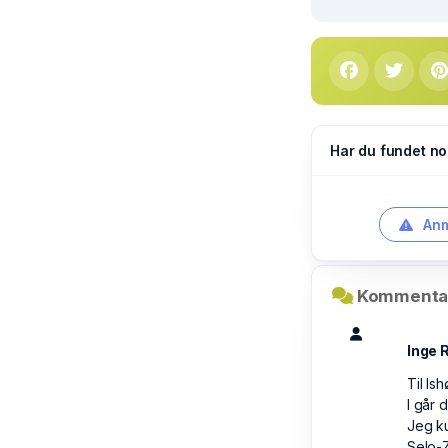
Har du fundet no
Anm
Kommentar
Inge 
Til Is
I går 
Jeg ku
Selo-Z