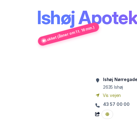
Ishøj Apote
Lukket (åbner om 1 t. 16 min.)
Ishøj Nørregade
2635
Ishøj
Vis vejen
43 57 00 00