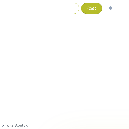
T
Søg
Ishøj Apotek