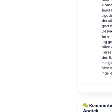
x Naso
(med 
tilgod
der st
godt n
Desvær
før en
jeg ge
både e
i jere
den 6.
mangl
Med ve
Inge R
Kommentér 
Apotek