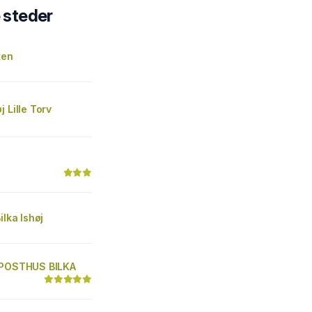
steder
ten
j Lille Torv
ilka Ishøj
 POSTHUS BILKA