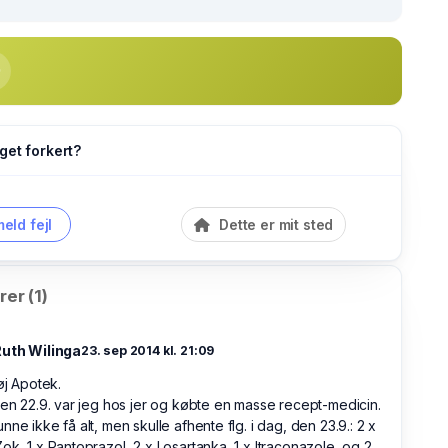
get forkert?
eld fejl
Dette er mit sted
er (1)
Ruth Wilinga
23. sep 2014 kl. 21:09
høj Apotek.
den 22.9. var jeg hos jer og købte en masse recept-medicin.
nne ikke få alt, men skulle afhente flg. i dag, den 23.9.: 2 x
ok, 1 x Pantoprazol, 2 x Losartanka, 1 x Itraconazole, og 2