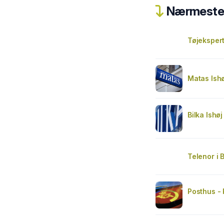
Nærmeste 
Tøjeksper
Matas Ishø
Bilka Ishøj
Telenor i B
Posthus -