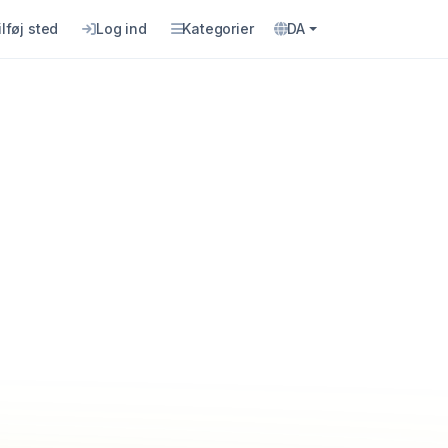
ilføj sted
Log ind
Kategorier
DA