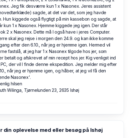
nex. Jeg fik desværre kun 1 x Nasonex. Jeres assistent
hovedtørklæde) sagde, at det var det, som jeg havde
e. Hun kiggede også flygtigt på min kassebon og sagde, at
år kun 1 x Nasonex. Hjemme kiggede jeg igen. Der står
ok 2 x Nasonex. Dette må I også have i jeres Computer.
re skal jeg rejse i morgen den 24.9. og kan ikke komme
gang efter den 6.10., når jeg er hjemme igen. Hermed vil
rne fastslå, at jeg har 1 x Nasonex tilgode hos jer, som
r betalt og afskrevet af min recept hos jer. Kig venligst ind
s PC, der vil I finde denne ekspedition. Jeg melder mig efter
10., når jeg er hjemme igen, og håber, at jeg vil få den
ende Nasonex'.
nlig hilsen
uth Wilinga, Tjørnelunden 23, 2635 Ishøj
din oplevelse med eller besøg på Ishøj