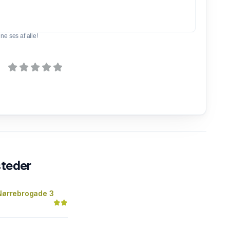
e ses af alle!
steder
 Nørrebrogade 3