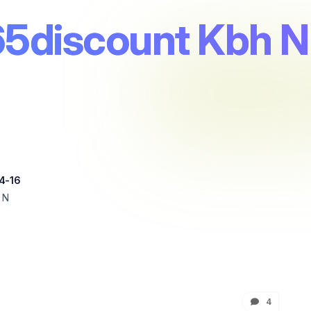
5discount Kbh N
4-16
 N
4