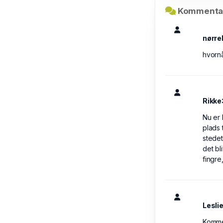
Kommentar
nørre
hvornå
Rikke
Nu er 
plads 
stedet
det bl
fingre
Lesli
Komme