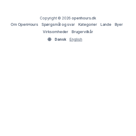
Copyright © 2026
openhours.dk
Om OpenHours
Spørgsmål og svar
Kategorier
Lande
Byer
Virksomheder
Brugervilkår
Dansk
English