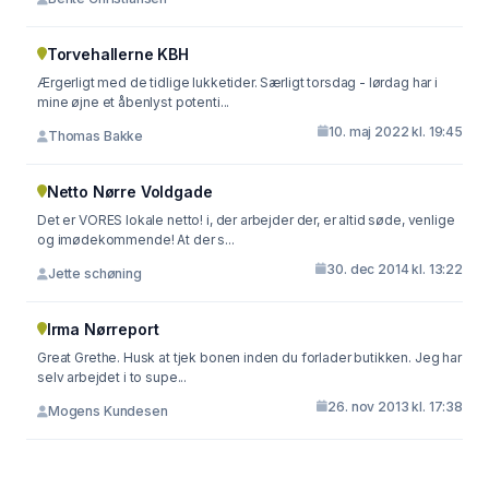
Torvehallerne KBH
Ærgerligt med de tidlige lukketider. Særligt torsdag - lørdag har i
mine øjne et åbenlyst potenti...
10. maj 2022 kl. 19:45
Thomas Bakke
Netto Nørre Voldgade
Det er VORES lokale netto! i, der arbejder der, er altid søde, venlige
og imødekommende! At der s...
30. dec 2014 kl. 13:22
Jette schøning
Irma Nørreport
Great Grethe. Husk at tjek bonen inden du forlader butikken. Jeg har
selv arbejdet i to supe...
26. nov 2013 kl. 17:38
Mogens Kundesen