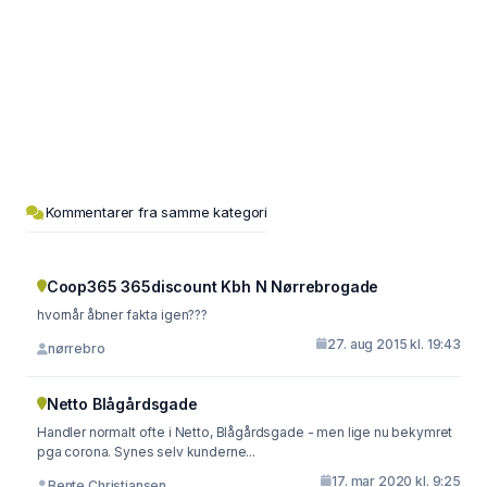
Kommentarer fra samme kategori
Coop365 365discount Kbh N Nørrebrogade
hvornår åbner fakta igen???
27. aug 2015 kl. 19:43
nørrebro
Netto Blågårdsgade
Handler normalt ofte i Netto, Blågårdsgade - men lige nu bekymret
pga corona. Synes selv kunderne...
17. mar 2020 kl. 9:25
Bente Christiansen