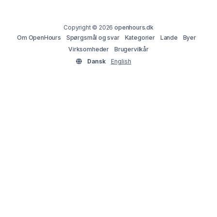
Copyright © 2026
openhours.dk
Om OpenHours
Spørgsmål og svar
Kategorier
Lande
Byer
Virksomheder
Brugervilkår
Dansk
English