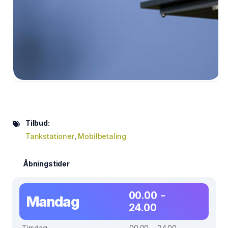
Tilbud:
Tankstationer
,
Mobilbetaling
Åbningstider
00.00 -
Mandag
24.00
Tirsdag
00.00 - 24.00