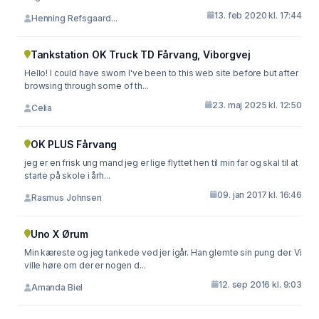
13. feb 2020 kl. 17:44
Henning Refsgaard...
Tankstation OK Truck TD Fårvang, Viborgvej
Hello! I could have sworn I've been to this web site before but after
browsing through some of th...
23. maj 2025 kl. 12:50
Celia
OK PLUS Fårvang
jeg er en frisk ung mand jeg er lige flyttet hen til min far og skal til at
starte på skole i årh...
09. jan 2017 kl. 16:46
Rasmus Johnsen
Uno X Ørum
Min kæreste og jeg tankede ved jer igår. Han glemte sin pung der. Vi
ville høre om der er nogen d...
12. sep 2016 kl. 9:03
Amanda Biel