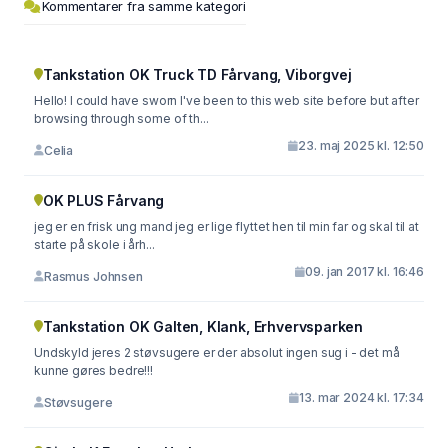
Kommentarer fra samme kategori
Tankstation OK Truck TD Fårvang, Viborgvej
Hello! I could have sworn I've been to this web site before but after
browsing through some of th...
23. maj 2025 kl. 12:50
Celia
OK PLUS Fårvang
jeg er en frisk ung mand jeg er lige flyttet hen til min far og skal til at
starte på skole i årh...
09. jan 2017 kl. 16:46
Rasmus Johnsen
Tankstation OK Galten, Klank, Erhvervsparken
Undskyld jeres 2 støvsugere er der absolut ingen sug i - det må
kunne gøres bedre!!!
13. mar 2024 kl. 17:34
Støvsugere