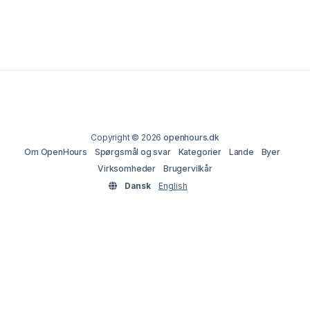
Copyright © 2026
openhours.dk
Om OpenHours
Spørgsmål og svar
Kategorier
Lande
Byer
Virksomheder
Brugervilkår
Dansk
English