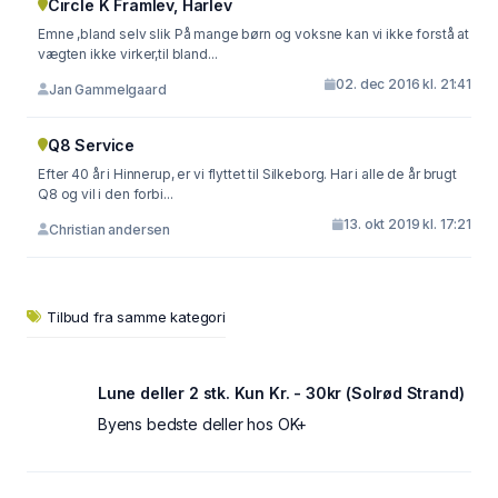
Circle K Framlev, Harlev
Emne ,bland selv slik På mange børn og voksne kan vi ikke forstå at
vægten ikke virker,til bland...
02. dec 2016 kl. 21:41
Jan Gammelgaard
Q8 Service
Efter 40 år i Hinnerup, er vi flyttet til Silkeborg. Har i alle de år brugt
Q8 og vil i den forbi...
13. okt 2019 kl. 17:21
Christian andersen
Tilbud fra samme kategori
Lune deller 2 stk. Kun Kr. - 30kr (Solrød Strand)
Byens bedste deller hos OK+