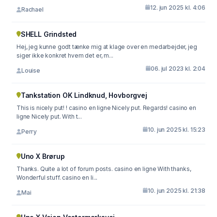
12. jun 2025 kl. 4:06
Rachael
SHELL Grindsted
Hej, jeg kunne godt tænke mig at klage over en medarbejder, jeg
siger ikke konkret hvem det er, m...
06. jul 2023 kl. 2:04
Louise
Tankstation OK Lindknud, Hovborgvej
This is nicely put! ! casino en ligne Nicely put. Regards! casino en
ligne Nicely put. With t...
10. jun 2025 kl. 15:23
Perry
Uno X Brørup
Thanks. Quite a lot of forum posts. casino en ligne With thanks,
Wonderful stuff. casino en li...
10. jun 2025 kl. 21:38
Mai