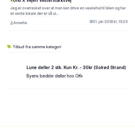
Uno X Vejen Vestermarksvej
Jeg er overrasket over at man kan drive en vaskehal til bilen og har
et vente lokale der er så ul...
01. jan 2018 kl. 15:03
Annette
Tilbud fra samme kategori
Lune deller 2 stk. Kun Kr. - 30kr (Solrød Strand)
Byens bedste deller hos OK+