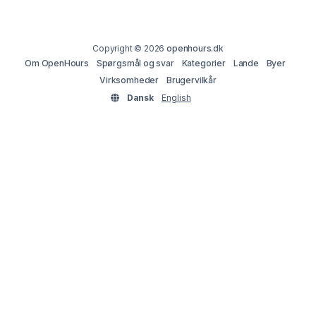
Copyright © 2026
openhours.dk
Om OpenHours
Spørgsmål og svar
Kategorier
Lande
Byer
Virksomheder
Brugervilkår
Dansk
English