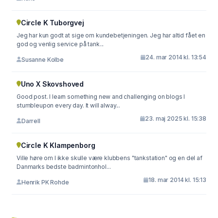
Circle K Tuborgvej
Jeg har kun godt at sige om kundebetjeningen. Jeg har altid fået en
god og venlig service på tank...
24. mar 2014 kl. 13:54
Susanne Kolbe
Uno X Skovshoved
Good post. I learn something new and challenging on blogs I
stumbleupon every day. It will alway...
23. maj 2025 kl. 15:38
Darrell
Circle K Klampenborg
Ville høre om I ikke skulle være klubbens "tankstation" og en del af
Danmarks bedste badmintonhol...
18. mar 2014 kl. 15:13
Henrik PK Rohde