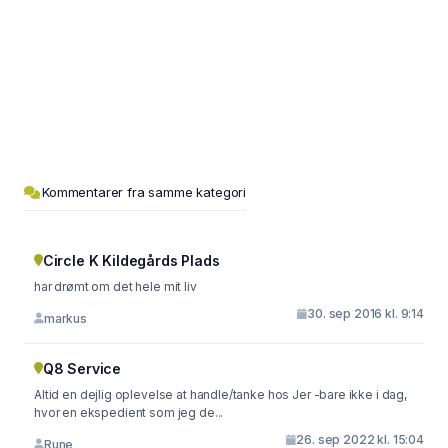
Kommentarer fra samme kategori
Circle K Kildegårds Plads
har drømt om det hele mit liv
30. sep 2016 kl. 9:14
markus
Q8 Service
Altid en dejlig oplevelse at handle/tanke hos Jer -bare ikke i dag,
hvor en ekspedient som jeg de...
26. sep 2022 kl. 15:04
Rune