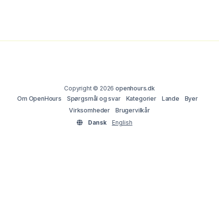
Copyright © 2026
openhours.dk
Om OpenHours
Spørgsmål og svar
Kategorier
Lande
Byer
Virksomheder
Brugervilkår
Dansk
English