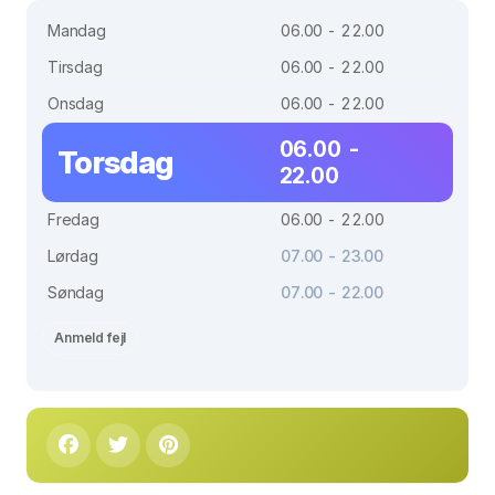
Mandag
06.00 - 22.00
Tirsdag
06.00 - 22.00
Onsdag
06.00 - 22.00
06.00 -
Torsdag
22.00
Fredag
06.00 - 22.00
Lørdag
07.00 - 23.00
Søndag
07.00 - 22.00
Anmeld fejl