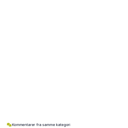
Kommentarer fra samme kategori