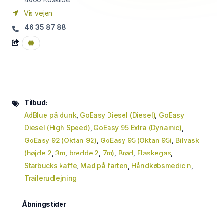
Vis vejen
46 35 87 88
Tilbud:
AdBlue på dunk
,
GoEasy Diesel (Diesel)
,
GoEasy
Diesel (High Speed)
,
GoEasy 95 Extra (Dynamic)
,
GoEasy 92 (Oktan 92)
,
GoEasy 95 (Oktan 95)
,
Bilvask
(højde 2
,
3m
,
bredde 2
,
7m)
,
Brød
,
Flaskegas
,
Starbucks kaffe
,
Mad på farten
,
Håndkøbsmedicin
,
Trailerudlejning
Åbningstider