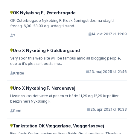
OK Nykøbing F., Østerbrogade
OK Østerbrogade Nykøbing F. Kiosk åbningstider. mandag til
fredag. 6,00-23,00 og lørdag til sønd...
14. okt 2017 kl. 12:09
?
Uno X Nykøbing F Guldborgsund
Very soon this web site will be famous amid all blogging people,
due to it's pleasant posts me...
23. maj 2025 kl. 21:46
Kristie
Uno X Nykøbing F. Nordensvej
Hvordan kan det være at prisen er både 11,29 og 12,29 kr pr. liter
benzin her i Nykøbing F.
25. apr 2021 kl. 10:33
Bent
Tankstation OK Væggerløse, Væggerløsevej
Fine facts Kudos. casino en ligne fiable Great postings, Thanks a