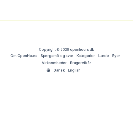
Copyright © 2026
openhours.dk
Om OpenHours
Spørgsmål og svar
Kategorier
Lande
Byer
Virksomheder
Brugervilkår
Dansk
English