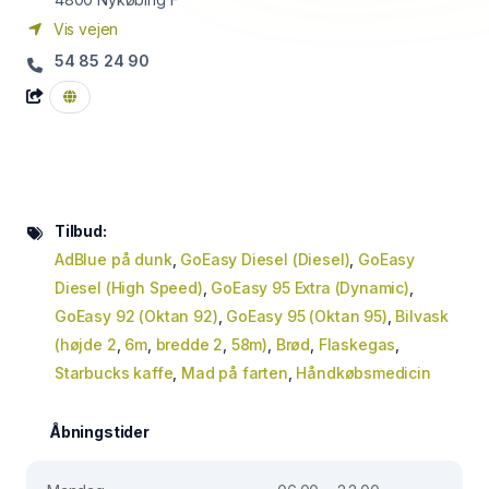
Vis vejen
54 85 24 90
Tilbud:
AdBlue på dunk
,
GoEasy Diesel (Diesel)
,
GoEasy
Diesel (High Speed)
,
GoEasy 95 Extra (Dynamic)
,
GoEasy 92 (Oktan 92)
,
GoEasy 95 (Oktan 95)
,
Bilvask
(højde 2
,
6m
,
bredde 2
,
58m)
,
Brød
,
Flaskegas
,
Starbucks kaffe
,
Mad på farten
,
Håndkøbsmedicin
Åbningstider