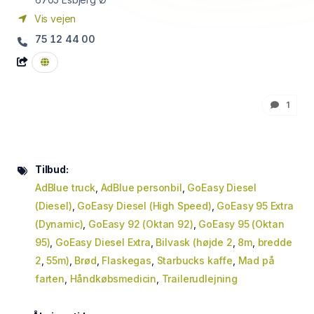
Vis vejen
75 12 44 00
1
Tilbud:
AdBlue truck
,
AdBlue personbil
,
GoEasy Diesel
(Diesel)
,
GoEasy Diesel (High Speed)
,
GoEasy 95 Extra
(Dynamic)
,
GoEasy 92 (Oktan 92)
,
GoEasy 95 (Oktan
95)
,
GoEasy Diesel Extra
,
Bilvask (højde 2
,
8m
,
bredde
2
,
55m)
,
Brød
,
Flaskegas
,
Starbucks kaffe
,
Mad på
farten
,
Håndkøbsmedicin
,
Trailerudlejning