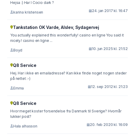
Hejsa :) Har I Cocio dark ?
24. jan 2017 kl. 16:47
karina kristensen
Tankstation OK Varde, Alslev, Sydagervej
You actually explained this wonderfully! casino en ligne You said it
nicely.! casino en ligne ...
10. jun 2025 kl. 21:52
Boyd
Q8 Service
Hej. Har i ikke en emailadresse? Kan ikke finde noget nogen steder
på nettet :-)
12. sep 2012 kl. 21:23
Emma
Q8 Service
Hvor meget koster forsendelse fra Danmark til Sverige? Hvornår
lukker post?
20. feb 2020 kl. 16:09
Hala alhasson