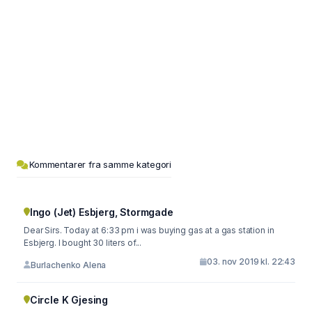
Kommentarer fra samme kategori
Ingo (Jet) Esbjerg, Stormgade
Dear Sirs. Today at 6:33 pm i was buying gas at a gas station in
Esbjerg. I bought 30 liters of...
03. nov 2019 kl. 22:43
Burlachenko Alena
Circle K Gjesing