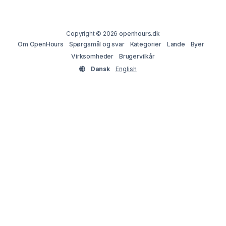
Copyright © 2026
openhours.dk
Om OpenHours
Spørgsmål og svar
Kategorier
Lande
Byer
Virksomheder
Brugervilkår
Dansk
English