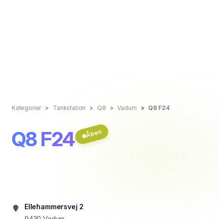
Kategorier
Tankstation
Q8
Vadum
Q8 F24
Q8 F24
Åben
Ellehammersvej 2
9430
Vadum