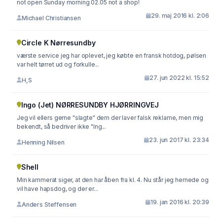
not open Sunday morning 02.05 not a shop!
29. maj 2016 kl. 2:06
Michael Christiansen
Circle K Nørresundby
værste service jeg har oplevet, jeg købte en fransk hotdog, pølsen
var helt tørret ud og forkulle...
27. jun 2022 kl. 15:52
H,S
Ingo (Jet) NØRRESUNDBY HJØRRINGVEJ
Jeg vil ellers gerne "slagte" dem der laver falsk reklame, men mig
bekendt, så bedriver ikke "Ing...
23. jun 2017 kl. 23:34
Henning Nilsen
Shell
Min kammerat siger, at den har åben fra kl. 4. Nu står jeg hernede og
vil have hapsdog, og der er...
19. jan 2016 kl. 20:39
Anders Steffensen