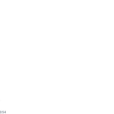
r
13:54