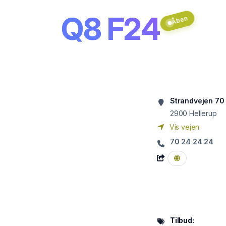
Q8 F24
Åben
Strandvejen 70
2900
Hellerup
Vis vejen
70 24 24 24
Tilbud: