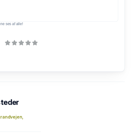
e ses af alle!
steder
trandvejen,