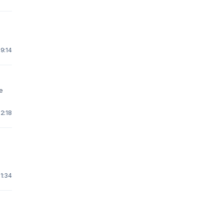
 9:14
e
22:18
 1:34