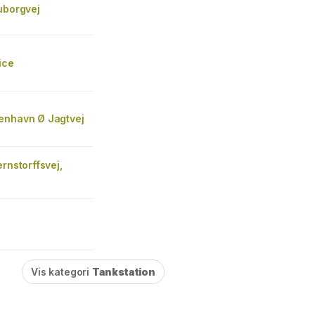
uborgvej
ice
enhavn Ø Jagtvej
ernstorffsvej,
Vis kategori
Tankstation