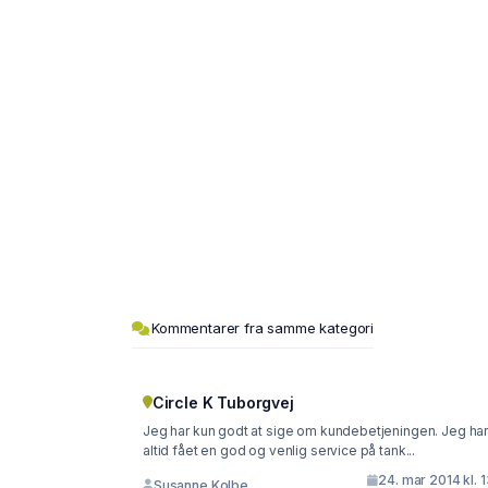
Kommentarer fra samme kategori
Circle K Tuborgvej
Jeg har kun godt at sige om kundebetjeningen. Jeg ha
altid fået en god og venlig service på tank...
24. mar 2014 kl. 
Susanne Kolbe