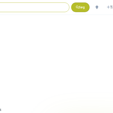
T
Søg
4