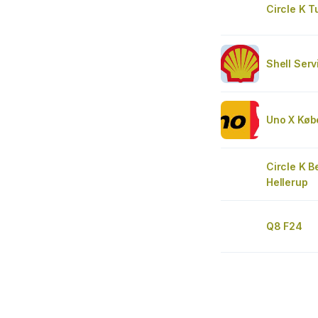
Circle K T
Shell Serv
Uno X Køb
Circle K B
Hellerup
Q8 F24