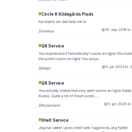
Circle K Kildegårds Plads
har drømt om det hele mit liv
30. sep 2016 kl.
markus
Q8 Service
You expressed it fantastically! casino en ligne You mad
the point! casino en ligne You actua...
11. jun 2025 kl. 
Major
Q8 Service
You actually stated that very well! casino en ligne fiable
Kudos. Quite a lot of forum posts. ...
11. jun 2025 kl.
Rosemarie
Shell Service
Jeg har været i jeres shell tank i tagensvej Jeg fyldte