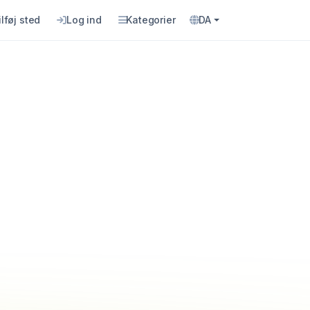
ilføj sted
Log ind
Kategorier
DA