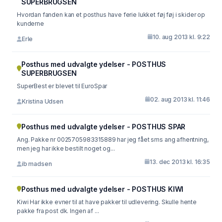
SUPERBRUGSEN
Hvordan fanden kan et posthus have ferie lukket føj føj i skider op
kunderne
10. aug 2013 kl. 9:22
Erle
Posthus med udvalgte ydelser - POSTHUS
SUPERBRUGSEN
SuperBest er blevet til EuroSpar
02. aug 2013 kl. 11:46
Kristina Udsen
Posthus med udvalgte ydelser - POSTHUS SPAR
Ang. Pakke nr 0025705983315889 har jeg fået sms ang afhentning,
men jeg har ikke bestilt noget og...
13. dec 2013 kl. 16:35
ib madsen
Posthus med udvalgte ydelser - POSTHUS KIWI
Kiwi Har ikke evner til at have pakker til udlevering. Skulle hente
pakke fra post dk. Ingen af ...