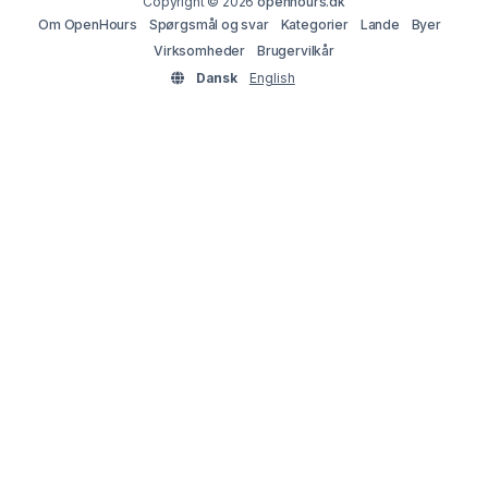
Copyright © 2026
openhours.dk
Om OpenHours
Spørgsmål og svar
Kategorier
Lande
Byer
Virksomheder
Brugervilkår
Dansk
English