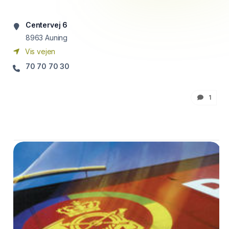
Centervej 6
8963
Auning
Vis vejen
70 70 70 30
1