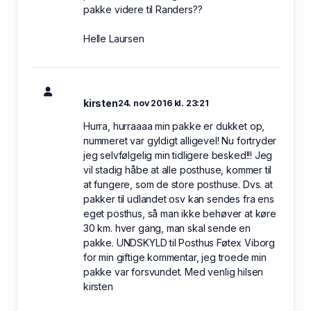
pakke videre til Randers??
Helle Laursen
kirsten
24. nov 2016 kl. 23:21
Hurra, hurraaaa min pakke er dukket op,
nummeret var gyldigt alligevel! Nu fortryder
jeg selvfølgelig min tidligere besked!!! Jeg
vil stadig håbe at alle posthuse, kommer til
at fungere, som de store posthuse. Dvs. at
pakker til udlandet osv kan sendes fra ens
eget posthus, så man ikke behøver at køre
30 km. hver gang, man skal sende en
pakke. UNDSKYLD til Posthus Føtex Viborg
for min giftige kommentar, jeg troede min
pakke var forsvundet. Med venlig hilsen
kirsten