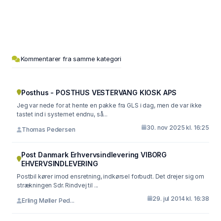
Kommentarer fra samme kategori
Posthus - POSTHUS VESTERVANG KIOSK APS
Jeg var nede for at hente en pakke fra GLS i dag, men de var ikke
tastet ind i systemet endnu, så...
30. nov 2025 kl. 16:25
Thomas Pedersen
Post Danmark Erhvervsindlevering VIBORG
EHVERVSINDLEVERING
Postbil kører imod ensretning, indkørsel forbudt. Det drejer sig om
strækningen Sdr. Rindvej til ...
29. jul 2014 kl. 16:38
Erling Møller Ped...