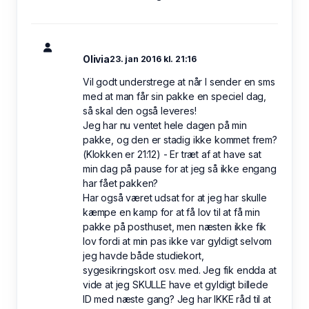
Olivia
23. jan 2016 kl. 21:16
Vil godt understrege at når I sender en sms
med at man får sin pakke en speciel dag,
så skal den også leveres!
Jeg har nu ventet hele dagen på min
pakke, og den er stadig ikke kommet frem?
(Klokken er 21:12) - Er træt af at have sat
min dag på pause for at jeg så ikke engang
har fået pakken?
Har også været udsat for at jeg har skulle
kæmpe en kamp for at få lov til at få min
pakke på posthuset, men næsten ikke fik
lov fordi at min pas ikke var gyldigt selvom
jeg havde både studiekort,
sygesikringskort osv. med. Jeg fik endda at
vide at jeg SKULLE have et gyldigt billede
ID med næste gang? Jeg har IKKE råd til at