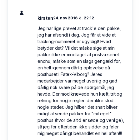
kirsten
24. nov 2016 kl. 22:12
Jeg har lige prøvet at track'e den pakke,
jeg har afsendt i dag. Jeg får at vide at
tracking-nummeret er ugyldigt! Hvad
betyder det? Vil det måske sige at min
pakke ikke er modtaget af postvæsenet
endnu, måske som en slags gengæld for,
en helt igennem dårlig oplevelse på
posthuset i Føtex-Viborg? Jeres
medarbejder var meget uvenlig og gad
dårlig nok svare på de spørgsmål, jeg
havde. Derimod krævede hun kæft, trit og
retning for nogle regler, der ikke stod
nogle steder. Jeg håber det snart bliver
muligt at sende pakker fra "mit eget"
posthus (hvor de altid er søde og venlige),
så jeg for eftertiden ikke sidder og føler
mig meget dårligt behandlet en hel aften!!!