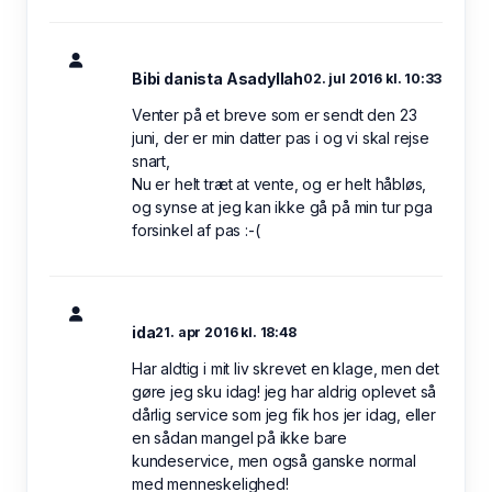
Bibi danista Asadyllah
02. jul 2016 kl. 10:33
Venter på et breve som er sendt den 23
juni, der er min datter pas i og vi skal rejse
snart,
Nu er helt træt at vente, og er helt håbløs,
og synse at jeg kan ikke gå på min tur pga
forsinkel af pas :-(
ida
21. apr 2016 kl. 18:48
Har aldtig i mit liv skrevet en klage, men det
gøre jeg sku idag! jeg har aldrig oplevet så
dårlig service som jeg fik hos jer idag, eller
en sådan mangel på ikke bare
kundeservice, men også ganske normal
med menneskelighed!