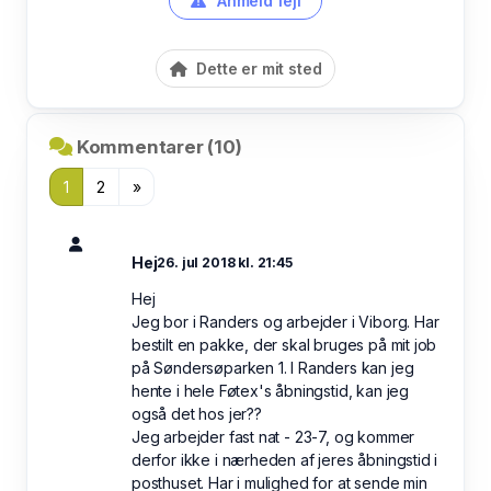
Anmeld fejl
Dette er mit sted
Kommentarer (10)
1
2
»
Hej
26. jul 2018 kl. 21:45
Hej
Jeg bor i Randers og arbejder i Viborg. Har
bestilt en pakke, der skal bruges på mit job
på Søndersøparken 1. I Randers kan jeg
hente i hele Føtex's åbningstid, kan jeg
også det hos jer??
Jeg arbejder fast nat - 23-7, og kommer
derfor ikke i nærheden af jeres åbningstid i
posthuset. Har i mulighed for at sende min