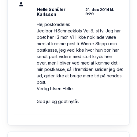
Helle Schüler
21. dec 2014 kl.
Karlsson
9:29
Hej postomdeler.
Jeg bor H.Schneeklots Vej 8, st tv. Jeg har
boet her i 3 mdr. Vil I ikke nok lade være
med at komme post til Winnie Stripp i min
postkasse, jeg ved ikke hvor hun bor, har
sendt post videre med stort kryds hen
over, men I bliver ved med at komme det i
min postkasse, så i fremtiden smider jeg det
ud, gider ikke at bruge mere tid på hendes
post.
Venlig hilsen Helle.
God jul og godt nytår.