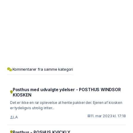
Kommentarer fra samme kategori
Posthus med udvalgte ydelser - POSTHUS WINDSOR
KIOSKEN
Det er ikke en rar oplevelse at hente pakker der. Ejeren af kiosken
er tydeligvis utrolig irriter...
11. mar 2023 kl. 17:18
LA
Posthus - POSHUS KVICKLY