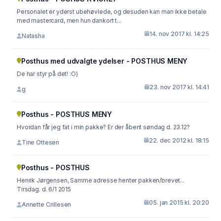
Personalet er yderst ubehøvlede, og desuden kan man ikke betale
med mastercard, men hun dankort t...
14. nov 2017 kl. 14:25
Natasha
Posthus med udvalgte ydelser - POSTHUS MENY
De har styr på det! :O)
23. nov 2017 kl. 14:41
g
Posthus - POSTHUS MENY
Hvordan får jeg fat i min pakke? Er der åbent søndag d. 23.12?
22. dec 2012 kl. 18:15
Tine Ottesen
Posthus - POSTHUS
Henrik Jørgensen, Samme adresse henter pakken/brevet...
Tirsdag. d. 6/1 2015
05. jan 2015 kl. 20:20
Annette Crillesen