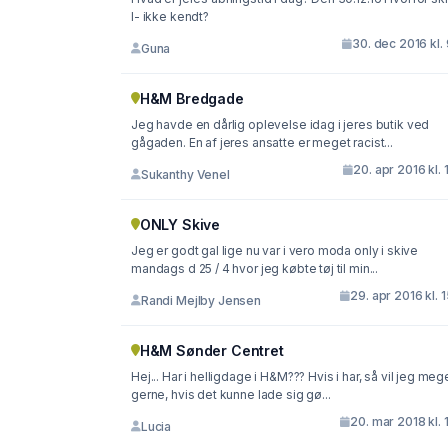
I- ikke kendt?
30. dec 2016 kl.
Guna
H&M Bredgade
Jeg havde en dårlig oplevelse idag i jeres butik ved
gågaden. En af jeres ansatte er meget racist...
20. apr 2016 kl. 
Sukanthy Venel
ONLY Skive
Jeg er godt gal lige nu var i vero moda only i skive
mandags d 25 / 4 hvor jeg købte tøj til min...
29. apr 2016 kl. 
Randi Mejlby Jensen
H&M Sønder Centret
Hej... Har i helligdage i H&M??? Hvis i har, så vil jeg meg
gerne, hvis det kunne lade sig gø...
20. mar 2018 kl. 
Lucia