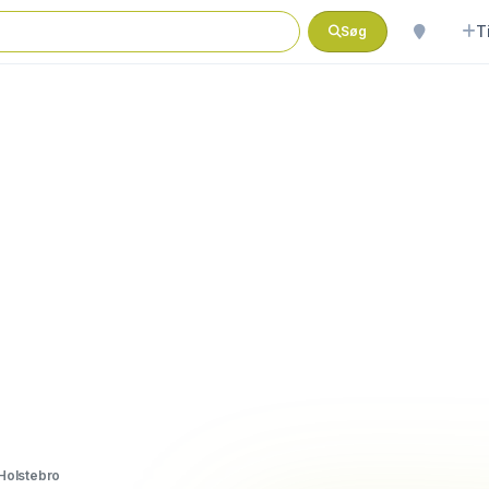
T
Søg
Holstebro