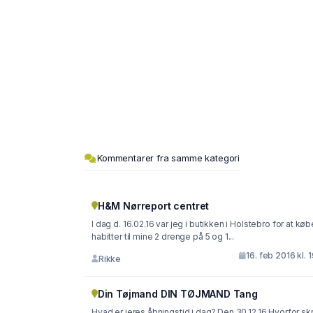
Kommentarer fra samme kategori
H&M Nørreport centret
I dag d. 16.02.16 var jeg i butikken i Holstebro for at køb
habitter til mine 2 drenge på 5 og 1...
16. feb 2016 kl. 
Rikke
Din Tøjmand DIN TØJMAND Tang
Hvad er jeres åbningstid i dag? Den 30.12.16 Hvorfor skr