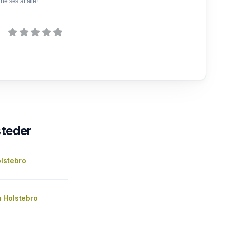
e ses af alle!
steder
lstebro
 Holstebro