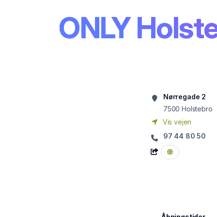
ONLY Holst
Nørregade 2
7500
Holstebro
Vis vejen
97 44 80 50
Åbningstider