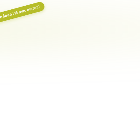
 åben i 15 min. mere!!!