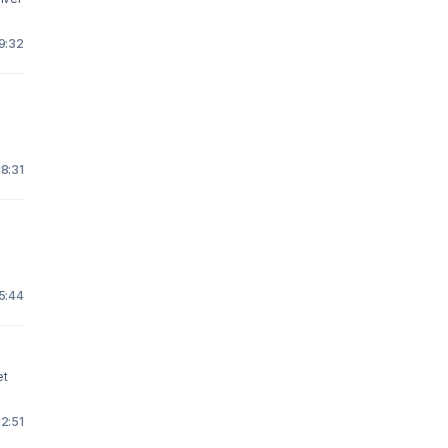
 9:32
18:31
15:44
et
12:51