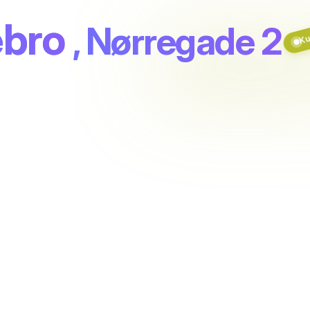
Kun
ebro
, Nørregade 2