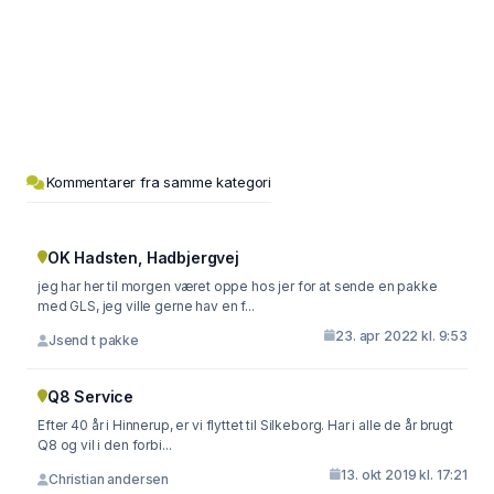
Kommentarer fra samme kategori
OK Hadsten, Hadbjergvej
jeg har her til morgen været oppe hos jer for at sende en pakke
med GLS, jeg ville gerne hav en f...
23. apr 2022 kl. 9:53
Jsend t pakke
Q8 Service
Efter 40 år i Hinnerup, er vi flyttet til Silkeborg. Har i alle de år brugt
Q8 og vil i den forbi...
13. okt 2019 kl. 17:21
Christian andersen