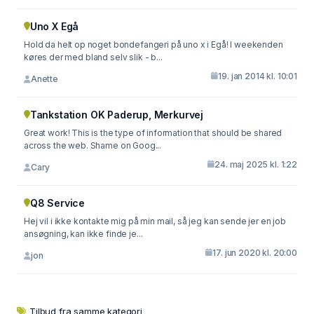
Uno X Egå
Hold da helt op noget bondefangeri på uno x i Egå! I weekenden
køres der med bland selv slik - b...
19. jan 2014 kl. 10:01
Anette
Tankstation OK Paderup, Merkurvej
Great work! This is the type of information that should be shared
across the web. Shame on Goog...
24. maj 2025 kl. 1:22
Cary
Q8 Service
Hej vil i ikke kontakte mig på min mail, så jeg kan sende jer en job
ansøgning, kan ikke finde je...
17. jun 2020 kl. 20:00
jon
Tilbud fra samme kategori