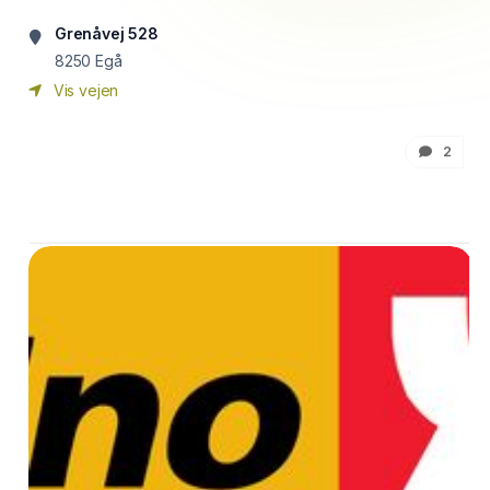
Grenåvej 528
8250
Egå
Vis vejen
2