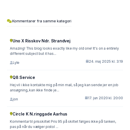
Kommentarer fra samme kategori
Uno X Risskov Ndr. Strandvej
Amazing! This blog looks exactly like my old one! It's on a entirely
different subject but it has...
24. maj 2025 kl. 3:19
Lyle
Q8 Service
Hej vil i ikke kontakte mig på min mail, så jeg kan sende jer en job
ansøgning, kan ikke finde je...
17. jun 2020 kl. 20:00
jon
Circle K N.ringgade Aarhus
Kommentar til prisskiltet Pris 95 på skiltet følges ikke på tanken,
pas på når du vælger pistol ...