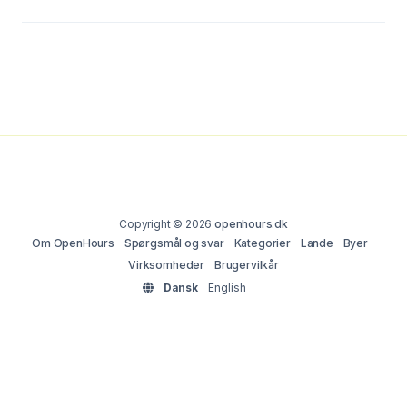
Copyright © 2026
openhours.dk
Om OpenHours
Spørgsmål og svar
Kategorier
Lande
Byer
Virksomheder
Brugervilkår
Dansk
English