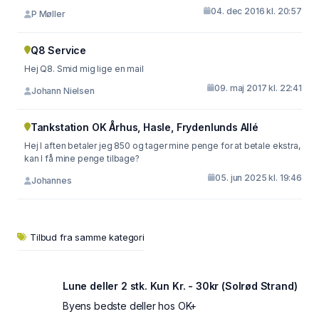
04. dec 2016 kl. 20:57
P Møller
Q8 Service
Hej Q8. Smid mig lige en mail
09. maj 2017 kl. 22:41
Johann Nielsen
Tankstation OK Århus, Hasle, Frydenlunds Allé
Hej I aften betaler jeg 850 og tager mine penge for at betale ekstra,
kan I få mine penge tilbage?
05. jun 2025 kl. 19:46
Johannes
Tilbud fra samme kategori
Lune deller 2 stk. Kun Kr. - 30kr (Solrød Strand)
Byens bedste deller hos OK+