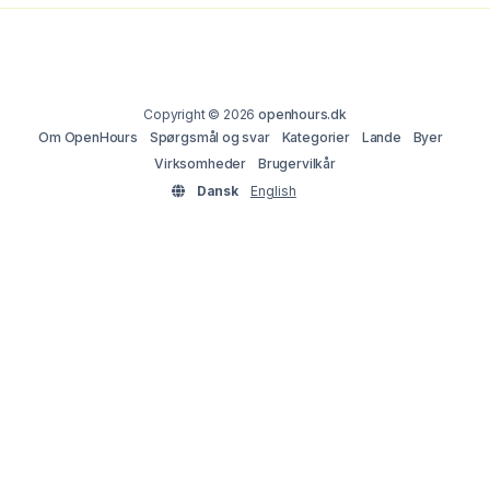
Copyright © 2026
openhours.dk
Om OpenHours
Spørgsmål og svar
Kategorier
Lande
Byer
Virksomheder
Brugervilkår
Dansk
English