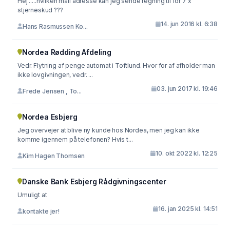
Hej .....hvilken mail adresse kan jeg sende regning til for 7 x
stjerneskud ???
14. jun 2016 kl. 6:38
Hans Rasmussen Ko...
Nordea Rødding Afdeling
Vedr. Flytning af penge automat i Toftlund. Hvor for af afholder man
ikke lovgivningen, vedr. ...
03. jun 2017 kl. 19:46
Frede Jensen , To...
Nordea Esbjerg
Jeg overvejer at blive ny kunde hos Nordea, men jeg kan ikke
komme igennem på telefonen? Hvis t...
10. okt 2022 kl. 12:25
Kim Hagen Thomsen
Danske Bank Esbjerg Rådgivningscenter
Umuligt at
16. jan 2025 kl. 14:51
kontakte jer!