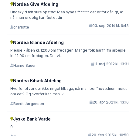
Nordea Give Afdeling
Undskyld mit sure opstød! Men synes f***** det er for dårligt, at
når man endelig har fået et dir...
03. sep 2014 kl. 9:43
charlotte
Nordea Brande Afdeling
Please - åben kl. 12:00 om fredagen. Mange folk har fri fra arbejde
kl. 12:00 om fredagen. Det vi...
11. maj 2012 kl. 13:31
Hanne Sauer
Nordea Kibæk Afdeling
Hvorfor bliver der ikke ringet tilbage, når man ber “hovednummeret
om det? Og hvorfor kan man ik...
20. apr 2021 kl. 13:16
Bendt Jørgensen
Jyske Bank Varde
0
20. feb 2015 kl. 10:50