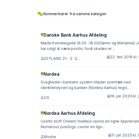
Kommentarer fra samme kategori
Danske Bank Aarhus Afdeling
Møde Kannikegade 16.00 -18.00(Søren og Marianne) J
har valgt at være positiv, fordi skaden er ...
22. feb 2019 kl.
ESTLAND 21 - 2 -2...
Nordea
Svagheder i bankens system tillader overtræk ved
identitetstyveri og banken (Nordea Aarhus) regis...
16. jun 2020 kl. 
OS
Nordea Aarhus Afdeling
Useful stuff Cheers! meilleur casino en ligne Appreciate 
Numerous postings. casino en lign...
11. jun 2025 kl. 
Moshe