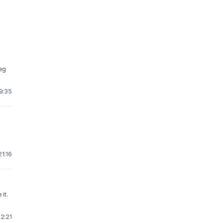
eg
 9:35
21:16
it.
12:21