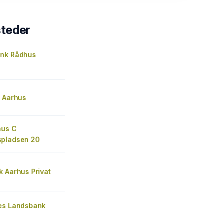
steder
nk Rådhus
d Aarhus
hus C
pladsen 20
k Aarhus Privat
es Landsbank