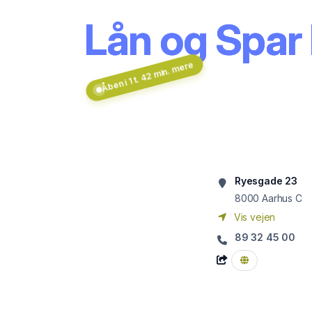
Lån og Spar
Åben i 1 t. 42 min. mere
Ryesgade 23
8000
Aarhus C
Vis vejen
89 32 45 00