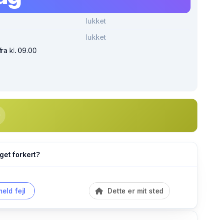
lukket
lukket
fra kl. 09.00
get forkert?
eld fejl
Dette er mit sted