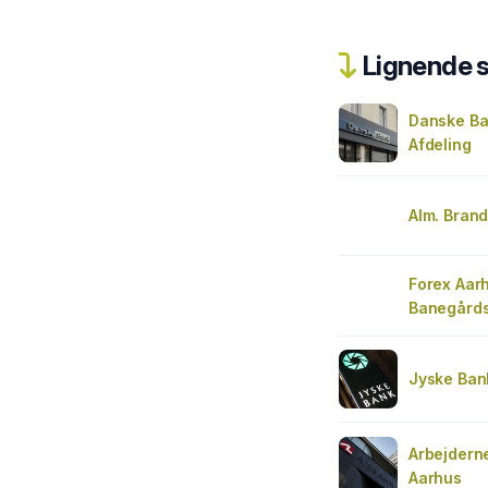
Lignende 
Danske Ba
Afdeling
Alm. Bran
Forex Aar
Banegårds
Jyske Ban
Arbejdern
Aarhus