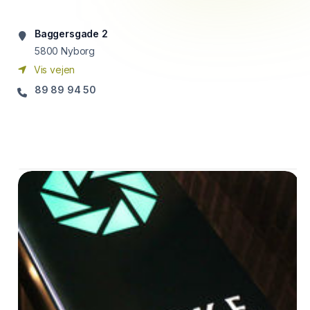
Baggersgade 2
5800
Nyborg
Vis vejen
89 89 94 50