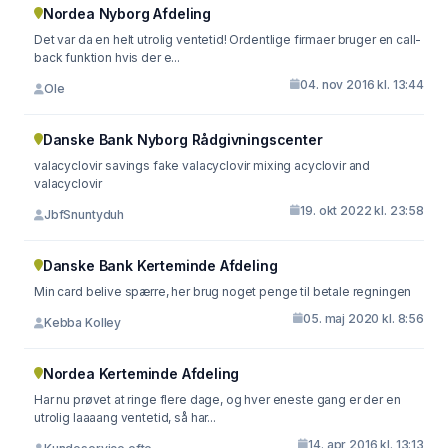
Nordea Nyborg Afdeling
Det var da en helt utrolig ventetid! Ordentlige firmaer bruger en call-
back funktion hvis der e...
04. nov 2016 kl. 13:44
Ole
Danske Bank Nyborg Rådgivningscenter
valacyclovir savings fake valacyclovir mixing acyclovir and
valacyclovir
19. okt 2022 kl. 23:58
JbfSnuntyduh
Danske Bank Kerteminde Afdeling
Min card belive spærre, her brug noget penge til betale regningen
05. maj 2020 kl. 8:56
Kebba Kolley
Nordea Kerteminde Afdeling
Har nu prøvet at ringe flere dage, og hver eneste gang er der en
utrolig laaaang ventetid, så har...
14. apr 2016 kl. 13:13