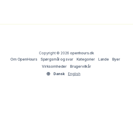
Copyright © 2026
openhours.dk
Om OpenHours
Spørgsmål og svar
Kategorier
Lande
Byer
Virksomheder
Brugervilkår
Dansk
English