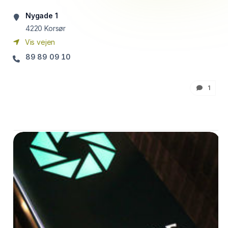
Nygade 1
4220
Korsør
Vis vejen
89 89 09 10
1