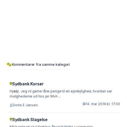
Kommentarer fra samme kategori
Sydbank Korsør
Hjælp. Jeg vil gerne låne penge til en ejerlejlighed, hvordan ser
mulighederne ud hos jer. Mvh ...
14. mar 2016 kl. 17:00
Dorte E Jensen.
Sydbank Slagelse
Mit bankkort skal forblive åben til Netto i vemmelev.