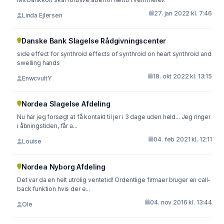
27. jan 2022 kl. 7:46
Linda Ejlersen
Danske Bank Slagelse Rådgivningscenter
side effect for synthroid effects of synthroid on heart synthroid and
swelling hands
18. okt 2022 kl. 13:15
EnwcvultY
Nordea Slagelse Afdeling
Nu har jeg forsøgt at få kontakt til jer i 3 dage uden held... Jeg ringer
i åbningstiden, får a...
04. feb 2021 kl. 12:11
Louise
Nordea Nyborg Afdeling
Det var da en helt utrolig ventetid! Ordentlige firmaer bruger en call-
back funktion hvis der e...
04. nov 2016 kl. 13:44
Ole