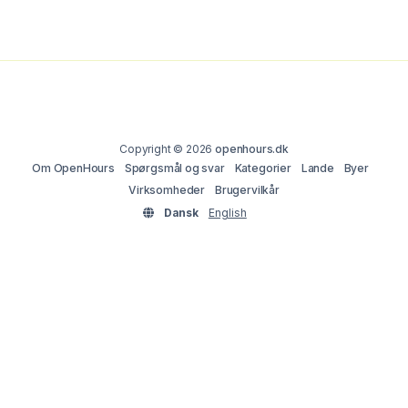
Copyright © 2026
openhours.dk
Om OpenHours
Spørgsmål og svar
Kategorier
Lande
Byer
Virksomheder
Brugervilkår
Dansk
English