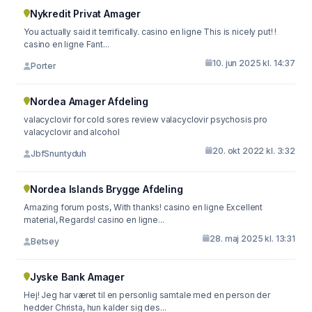
Nykredit Privat Amager
You actually said it terrifically. casino en ligne This is nicely put! !
casino en ligne Fant...
10. jun 2025 kl. 14:37
Porter
Nordea Amager Afdeling
valacyclovir for cold sores review valacyclovir psychosis pro
valacyclovir and alcohol
20. okt 2022 kl. 3:32
JbfSnuntyduh
Nordea Islands Brygge Afdeling
Amazing forum posts, With thanks! casino en ligne Excellent
material, Regards! casino en ligne...
28. maj 2025 kl. 13:31
Betsey
Jyske Bank Amager
Hej! Jeg har været til en personlig samtale med en person der
hedder Christa, hun kalder sig des...