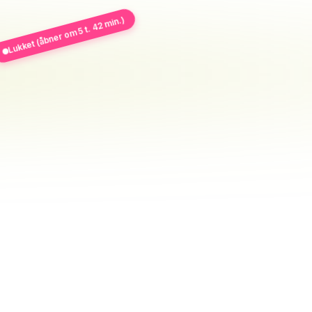
Lukket (åbner om 5 t. 42 min.)