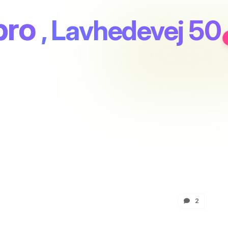
bro
, Lavhedevej 50
2