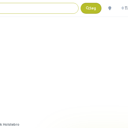
T
Søg
k Holstebro