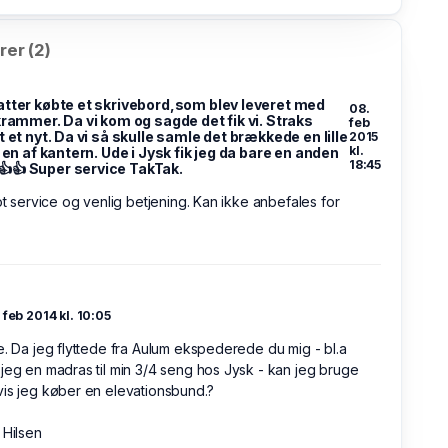
er (2)
atter købte et skrivebord,som blev leveret med
08.
krammer. Da vi kom og sagde det fik vi. Straks
feb
t et nyt. Da vi så skulle samle det brækkede en lille
2015
kl.
f en af kantern. Ude i Jysk fik jeg da bare en anden
18:45
👍👍 Super service TakTak.
lot service og venlig betjening. Kan ikke anbefales for
t
. feb 2014 kl. 10:05
e. Da jeg flyttede fra Aulum ekspederede du mig - bl.a
jeg en madras til min 3/4 seng hos Jysk - kan jeg bruge
is jeg køber en elevationsbund.?
 Hilsen