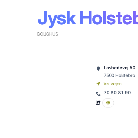
Jysk Holste
BOLIGHUS
Lavhedevej 50
7500
Holstebro
Vis vejen
70 80 81 90