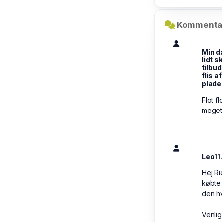
Kommentar
Min d
lidt s
tilbud
flis a
plade
Flot f
mege
Leo
11
Hej Ri
købte 
den hv
Venlig