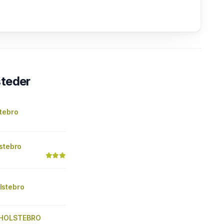
steder
tebro
stebro
stebro
) HOLSTEBRO