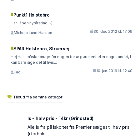
Punkt1 Holstebro
Har i åben nytårsdag :-)
30. dec 2012 kl. 17:09
Michela Lund Hansen
SPAR Holstebro, Struervej
Hej Har I måske bruge for nogen for ar gøre rent eller noget andet, I
kan bare sige det til hvis...
10. jan 2016 kl. 12:40
Fad
Tilbud fra samme kategori
Is - halv pris - 14kr (Grindsted)
Alle is fra på iskortet fra Premier sælges til halv pris
(i forhold...