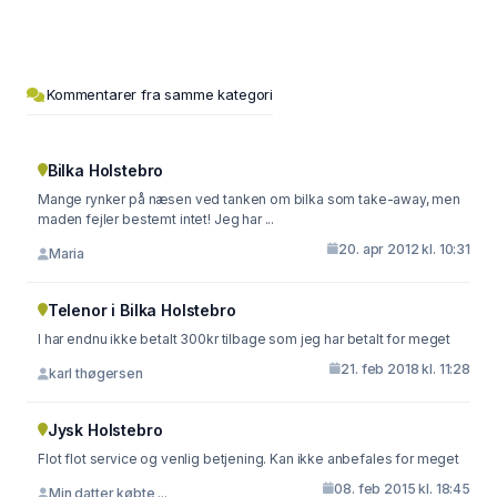
Kommentarer fra samme kategori
Bilka Holstebro
Mange rynker på næsen ved tanken om bilka som take-away, men
maden fejler bestemt intet! Jeg har ...
20. apr 2012 kl. 10:31
Maria
Telenor i Bilka Holstebro
I har endnu ikke betalt 300kr tilbage som jeg har betalt for meget
21. feb 2018 kl. 11:28
karl thøgersen
Jysk Holstebro
Flot flot service og venlig betjening. Kan ikke anbefales for meget
08. feb 2015 kl. 18:45
Min datter købte ...