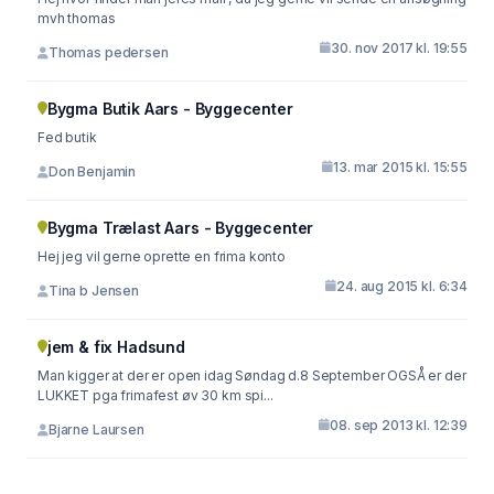
mvh thomas
30. nov 2017 kl. 19:55
Thomas pedersen
Bygma Butik Aars - Byggecenter
Fed butik
13. mar 2015 kl. 15:55
Don Benjamin
Bygma Trælast Aars - Byggecenter
Hej jeg vil gerne oprette en frima konto
24. aug 2015 kl. 6:34
Tina b Jensen
jem & fix Hadsund
Man kigger at der er open idag Søndag d.8 September OGSÅ er der
LUKKET pga frimafest øv 30 km spi...
08. sep 2013 kl. 12:39
Bjarne Laursen