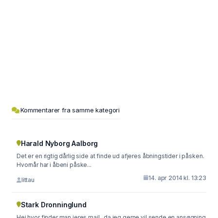
Kommentarer fra samme kategori
Harald Nyborg Aalborg
Det er en rigtig dårlig side at finde ud afjeres åbningstider i påsken.
Hvornår har i åbeni påske...
14. apr 2014 kl. 13:23
littau
Stark Dronninglund
Hej hvor finder man jeres mail , da jeg gerne vil sende en ansøgning