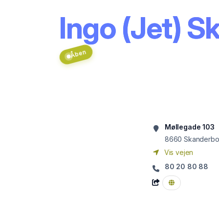
Ingo (Jet) 
Åben
Møllegade 103
8660
Skanderbo
Vis vejen
80 20 80 88