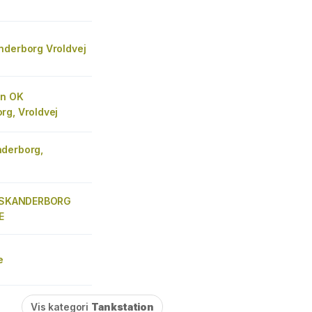
e
nderborg Vroldvej
on OK
rg, Vroldvej
derborg,
) SKANDERBORG
E
e
Vis kategori
Tankstation