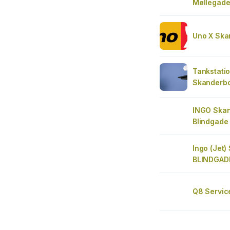
Møllegad
Uno X Ska
Tankstati
Skanderbo
INGO Skan
Blindgade
Ingo (Jet
BLINDGAD
Q8 Servic