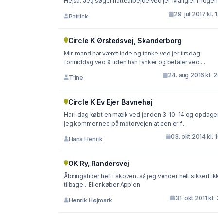
Hejsa. Jeg søger nattearbejde ved jer. Mangler i nogen
29. jul 2017 kl. 
Patrick
Circle K Ørstedsvej, Skanderborg
Min mand har været inde og tanke ved jer tirsdag
formiddag ved 9 tiden han tanker og betaler ved ...
24. aug 2016 kl. 
Trine
Circle K Ev Ejer Bavnehøj
Har i dag købt en mælk ved jer den 3-10-14 og opdage
jeg kommer ned på motorvejen at den er f...
03. okt 2014 kl. 
Hans Henrik
OK Ry, Randersvej
Åbningstider helt i skoven, så jeg vender helt sikkert ik
tilbage... Eller køber App'en
31. okt 2011 kl. 
Henrik Højmark