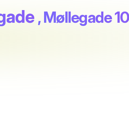
egade
, Møllegade 1