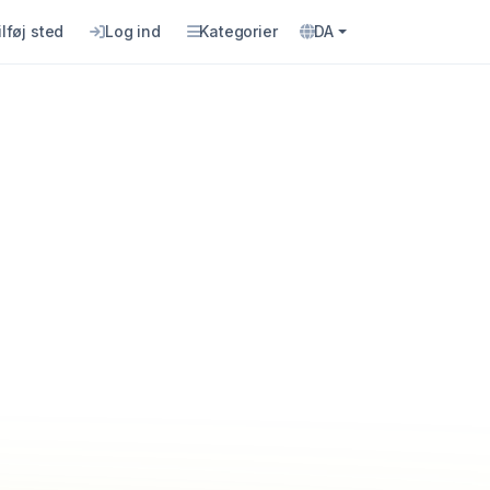
ilføj sted
Log ind
Kategorier
DA