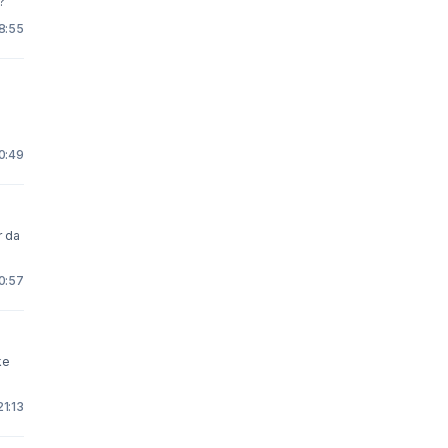
?
18:55
20:49
r da
10:57
ke
21:13