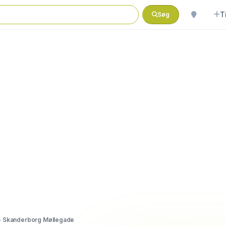
T
Søg
t) Skanderborg Møllegade