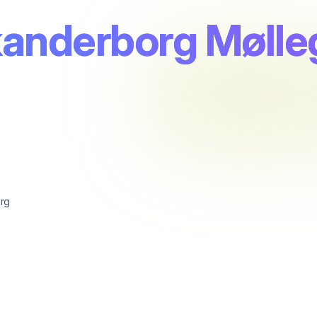
Skanderborg Møll
rg