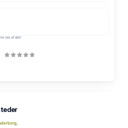
e ses af alle!
steder
derborg,