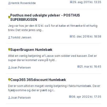
29. aug 2011 kl. 13:35
Henrik Rosenkilde
Posthus med udvalgte ydelser - POSTHUS
SUPERBRUGSEN
Jeg var hos jer den 8.12 kl. ca 5 for at købe et frimærke til et hurtig
brev. Det viste jeres ung...
10. dec 2016 kl. 18:58
Torkild Jensen
SuperBrugsen Humlebæk
Altid en venlig betjening af Lasse som sidder ved kassen. Det er
super der er kommet vare på hyld...
21. mar kl. 16:45
Joan Petersen
Coop365 365discount Humlebæk
Der er som altid en meget venlig betjening i fakta Humlebæk. De er
hjælpsomme og der er pænt og r...
08. apr 2022 kl. 17:35
Joan Petersen