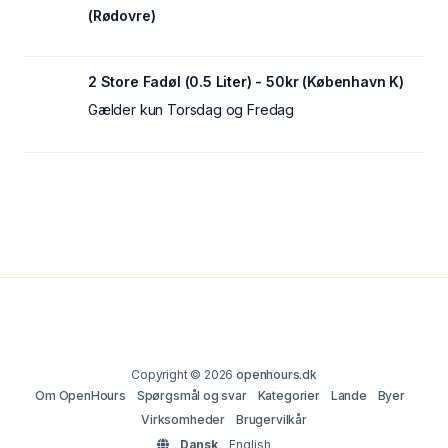
(Rødovre)
2 Store Fadøl (0.5 Liter) - 50kr (København K)
Gælder kun Torsdag og Fredag
Copyright © 2026
openhours.dk
Om OpenHours
Spørgsmål og svar
Kategorier
Lande
Byer
Virksomheder
Brugervilkår
Dansk
English