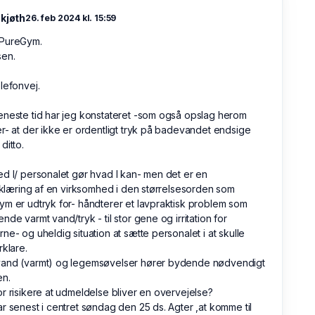
skjøth
26. feb 2024 kl. 15:59
PureGym.
sen.
lefonvej.
neste tid har jeg konstateret -som også opslag herom
r- at der ikke er ordentligt tryk på badevandet endsige
ditto.
d I/ personalet gør hvad I kan- men det er en
erklæring af en virksomhed i den størrelsesorden som
m er udtryk for- håndterer et lavpraktisk problem som
nde varmt vand/tryk - til stor gene og irritation for
ne- og uheldig situation at sætte personalet i at skulle
rklare.
and (varmt) og legemsøvelser hører bydende nødvendigt
n.
r risikere at udmeldelse bliver en overvejelse?
r senest i centret søndag den 25 ds. Agter ,at komme til