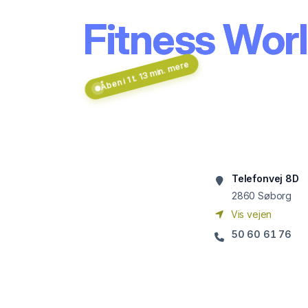
Fitness Worl
Åben i 1 t. 13 min. mere
Telefonvej 8D
2860
Søborg
Vis vejen
50 60 61 76