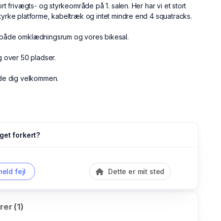
ort frivægts- og styrkeområde på 1. salen. Her har vi et stort
tyrke platforme, kabeltræk og intet mindre end 4 squatracks.
u både omklædningsrum og vores bikesal.
og over 50 pladser.
byde dig velkommen.
get forkert?
eld fejl
Dette er mit sted
er (1)