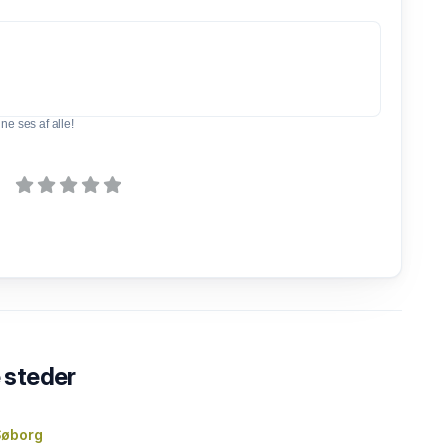
e ses af alle!
steder
Søborg