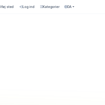
ilføj sted
Log ind
Kategorier
DA