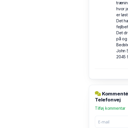
trænin
hvor j
er løst
Det ha
fejlbe
Det dr
på og 
Bedste
John S
2045 
Kommentér 
Telefonvej
Tilføj kommentar