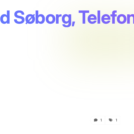
d Søborg, Telefo
1
1