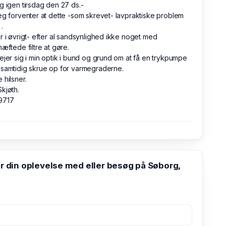
g igen tirsdag den 27 ds.-
eg forventer at dette -som skrevet- lavpraktiske problem
 .
r i øvrigt- efter al sandsynlighed ikke noget med
hæftede filtre at gøre.
ejer sig i min optik i bund og grund om at få en trykpumpe
samtidig skrue op for varmegraderne.
 hilsner.
kjøth.
9717
din oplevelse med eller besøg på Søborg,