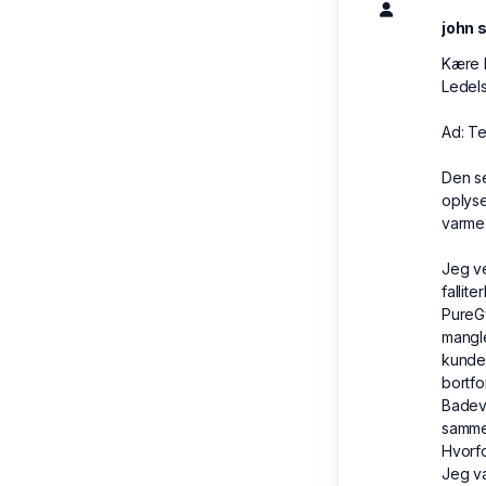
john 
Kære 
Ledel
Ad: Te
Den se
oplyse
varme 
Jeg ve
fallit
PureGy
mangle
kunder
bortfo
Badev
samme
Hvorfo
Jeg va