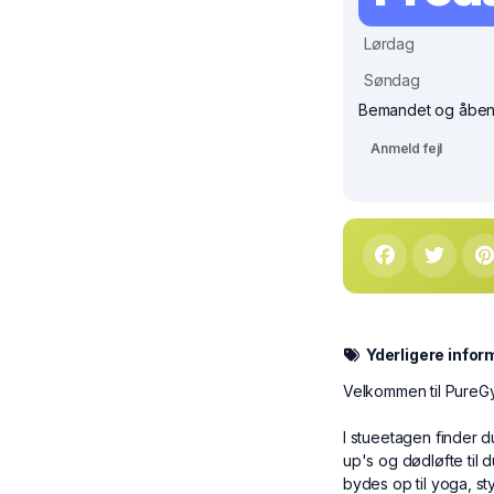
Lørdag
Søndag
Bemandet og åben fo
Anmeld fejl
Yderligere infor
Velkommen til PureGy
I stueetagen finder d
up's og dødløfte til 
bydes op til yoga, s