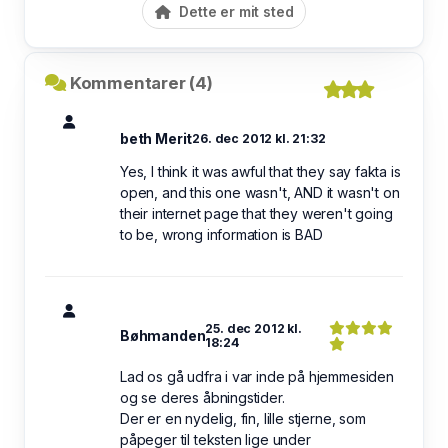
Dette er mit sted
Kommentarer (4)
beth Merit
26. dec 2012 kl. 21:32
Yes, I think it was awful that they say fakta is
open, and this one wasn't, AND it wasn't on
their internet page that they weren't going
to be, wrong information is BAD
25. dec 2012 kl.
Bøhmanden
18:24
Lad os gå udfra i var inde på hjemmesiden
og se deres åbningstider.
Der er en nydelig, fin, lille stjerne, som
påpeger til teksten lige under