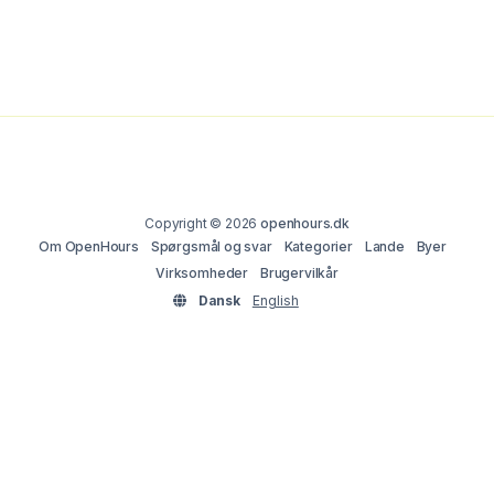
Copyright © 2026
openhours.dk
Om OpenHours
Spørgsmål og svar
Kategorier
Lande
Byer
Virksomheder
Brugervilkår
Dansk
English