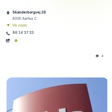
Skanderborgvej 26
8000
Aarhus C
Vis vejen
86 14 37 33
4