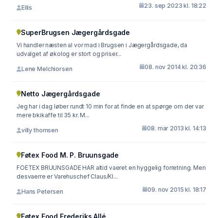
23. sep 2023 kl. 18:22
Ellis
SuperBrugsen Jægergårdsgade
Vi handler næsten al vor mad i Brugsen i Jægergårdsgade, da
udvalget af økolog er stort og priser...
08. nov 2014 kl. 20:36
Lene Melchiorsen
Netto Jægergårdsgade
Jeg har i dag løber rundt 10 min for at finde en at spørge om der var
mere bkikaffe til 35 kr. M...
08. mar 2013 kl. 14:13
villy thomsen
Føtex Food M. P. Bruunsgade
FOETEX BRUUNSGADE HAR altid vaeret en hyggelig forretning. Men
desvaerre er Varehuschef Claus/Kl...
09. nov 2015 kl. 18:17
Hans Petersen
Føtex Food Frederiks Allé