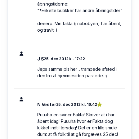
åbningstiderne:
"*Enkelte butikker har andre åbningstider"
deeerp. Min fakta (i nabobyen) har åbent,
og travlt :)
J S
25. dec 2012 kl. 17:22
Jeps samme pis her .. trampede afsted i
den tro at hjemmesiden passede. :/
N Vester
25. dec 2012 kl. 16:42
Puuuha en sviner Fakta! Skriver at i har
åbent idag! Puuuha hvor er Fakta dog
lukket indtil torsdag! Det er en lille smule
dumt at få folk til at gå forgæves 25 dec!