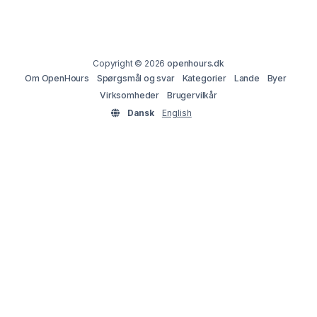
Copyright © 2026
openhours.dk
Om OpenHours
Spørgsmål og svar
Kategorier
Lande
Byer
Virksomheder
Brugervilkår
Dansk
English