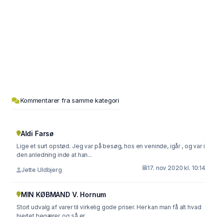
Kommentarer fra samme kategori
Aldi Farsø
Lige et surt opstød. Jeg var på besøg, hos en veninde, igår , og var i
den anledning inde at han...
17. nov 2020 kl. 10:14
Jette Uldbjerg
MIN KØBMAND V. Hornum
Stort udvalg af varer til virkelig gode priser. Her kan man få alt hvad
hjertet begærer. og så er...