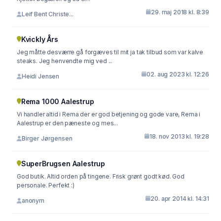
29. maj 2018 kl. 8:39
Leif Bent Christe...
Kvickly Års
Jeg måtte desværre gå forgæves til mit ja tak tilbud som var kalve
steaks. Jeg henvendte mig ved ...
02. aug 2023 kl. 12:26
Heidi Jensen
Rema 1000 Aalestrup
Vi handler altid i Rema der er god betjening og gode vare, Rema i
Aalestrup er den pæneste og mes...
18. nov 2013 kl. 19:28
Birger Jørgensen
SuperBrugsen Aalestrup
God butik. Altid orden på tingene. Frisk grønt godt kød. God
personale. Perfekt :)
20. apr 2014 kl. 14:31
anonym