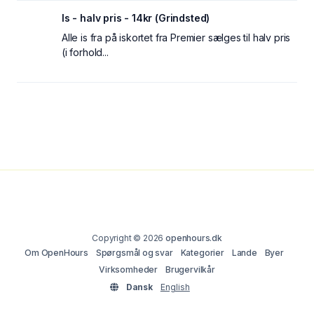
Is - halv pris - 14kr (Grindsted)
Alle is fra på iskortet fra Premier sælges til halv pris
(i forhold...
Copyright © 2026
openhours.dk
Om OpenHours
Spørgsmål og svar
Kategorier
Lande
Byer
Virksomheder
Brugervilkår
Dansk
English