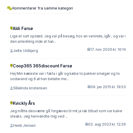
Kommentarer fra samme kategori
Aldi Farsø
Lige et surt opstød. Jeg var på besøg, hos en veninde, igår , og var i
den anledning inde at han...
17. nov 2020 kl. 10:14
Jette Uldbjerg
Coop365 365discount Farsø
Hej Min kæreste var i fakta i går og købe to pakker smøger og to
sodavand og 6 øl han betalte me...
09. jun 2015 kl. 19:53
5Belinda kristensen
Kvickly Års
Jeg måtte desværre gå forgæves til mit ja tak tilbud som var kalve
steaks. Jeg henvendte mig ved ...
02. aug 2023 kl. 12:26
Heidi Jensen