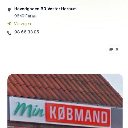
Hovedgaden 60 Vester Hornum
9640
Farsø
Vis vejen
98 66 33 05
6