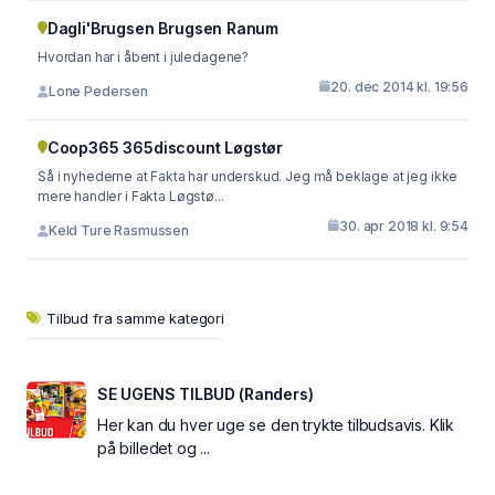
Dagli'Brugsen Brugsen Ranum
Hvordan har i åbent i juledagene?
20. dec 2014 kl. 19:56
Lone Pedersen
Coop365 365discount Løgstør
Så i nyhederne at Fakta har underskud. Jeg må beklage at jeg ikke
mere handler i Fakta Løgstø...
30. apr 2018 kl. 9:54
Keld Ture Rasmussen
Tilbud fra samme kategori
SE UGENS TILBUD (Randers)
Her kan du hver uge se den trykte tilbudsavis. Klik
på billedet og ...