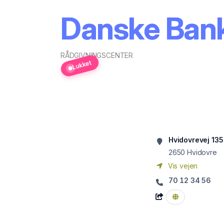
Danske Bank
RÅDGIVNINGSCENTER
Lukket
Hvidovrevej 135
2650
Hvidovre
Vis vejen
70 12 34 56