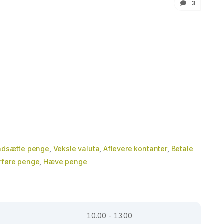
3
ndsætte penge
,
Veksle valuta
,
Aflevere kontanter
,
Betale
rføre penge
,
Hæve penge
10.00 - 13.00