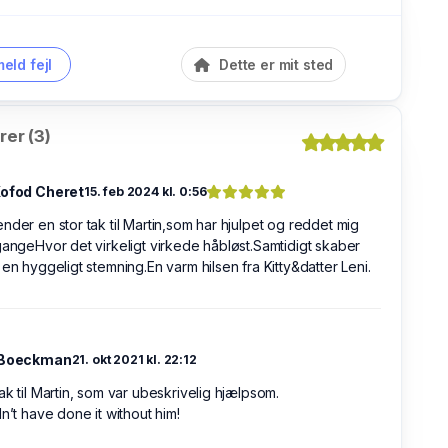
eld fejl
Dette er mit sted
er (3)
Kofod Cheret
15. feb 2024 kl. 0:56
nder en stor tak til Martin,som har hjulpet og reddet mig
gangeHvor det virkeligt virkede håbløst.Samtidigt skaber
 en hyggeligt stemning.En varm hilsen fra Kitty&datter Leni.
 Boeckman
21. okt 2021 kl. 22:12
ak til Martin, som var ubeskrivelig hjælpsom.
dn’t have done it without him!