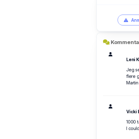
Anm
Kommentar
Leni 
Jeg se
flere 
Martin
Vicki
1000 t
I coul